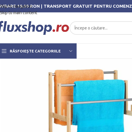
IVRARE 19.99 RON | TRANSPORT GRATUIT PENTRU COMENZ
Skip to navigation
Skip to main content
RĂSFOIEȘTE CATEGORIILE