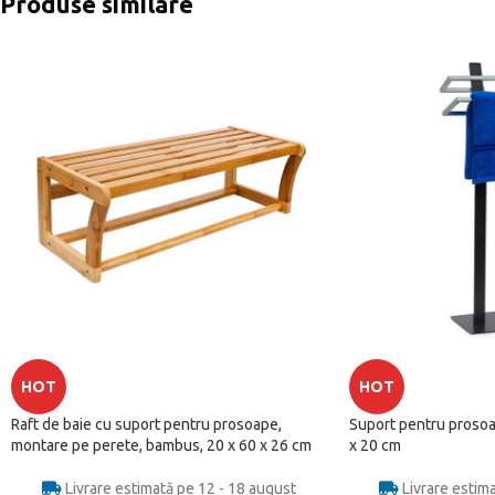
Produse similare
HOT
HOT
Raft de baie cu suport pentru prosoape,
Suport pentru prosoap
montare pe perete, bambus, 20 x 60 x 26 cm
x 20 cm
Livrare estimată pe 12 - 18 august
Livrare estim