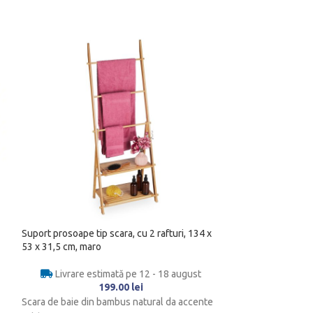
Suport prosoape tip scara, cu 2 rafturi, 134 x
HOT
53 x 31,5 cm, maro
Suport prosoape ti
Livrare estimată pe 12 - 18 august
depozitare, 110 x
199.00
lei
Scara de baie din bambus natural da accente
Livrare es