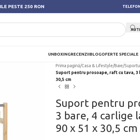
ILE PESTE 250 RON
TELEFON
AUT
UNBOXING
RECENZII
BLOG
OFERTE SPECIALE
Prima pagină
/
Casa & Lifestyle
/
Baie
/
Suportu
Suport pentru prosoape, raft cu tava, 3 b
30,5 cm
Suport pentru pro
3 bare, 4 carlige 
90 x 51 x 30,5 cm