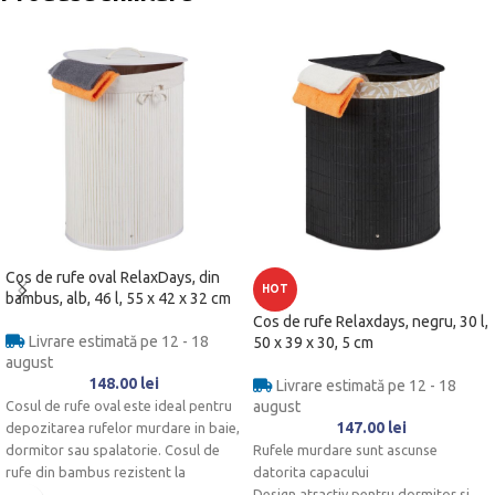
Cos de rufe oval RelaxDays, din
HOT
bambus, alb, 46 l, 55 x 42 x 32 cm
Cos de rufe Relaxdays, negru, 30 l,
Livrare estimată pe 12 - 18
50 x 39 x 30, 5 cm
august
148.00
lei
Livrare estimată pe 12 - 18
Cosul de rufe oval este ideal pentru
august
147.00
lei
depozitarea rufelor murdare in baie,
dormitor sau spalatorie. Cosul de
Rufele murdare sunt ascunse
rufe din bambus rezistent la
datorita capacului
umezeala se imbina intotdeauna
Design atractiv pentru dormitor si