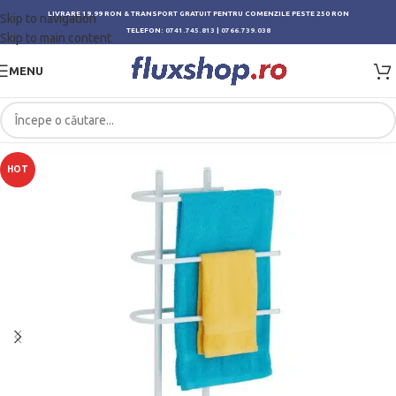
LIVRARE 19.99 RON & TRANSPORT GRATUIT PENTRU COMENZILE PESTE 250 RON
Skip to navigation
TELEFON:
0741.745.813
|
0766.739.038
Skip to main content
MENU
HOT