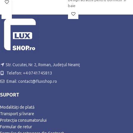
decorativ cu diferitele incaperi.
baie
Pliat in cativa pasi simpli
Str. Cucutei, Nr. 2, Roman, Județul Neamț
Telefon: +4 0741745813
Email: contact@fluxshop.ro
SUPORT
Modalități de plată
Transport și livrare
Protecția consumatorului
Formular de retur