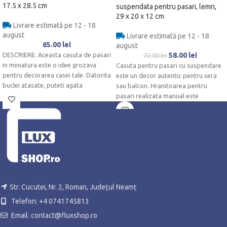
17.5 x 28.5 cm
suspendata pentru pasari, lemn,
29 x 20 x 12 cm
Livrare estimată pe 12 - 18
august
Livrare estimată pe 12 - 18
65.00
lei
august
DESCRIERE: Aceasta casuta de pasari
58.00
lei
72.00
lei
in miniatura este o idee grozava
Casuta pentru pasari cu suspendare
pentru decorarea casei tale. Datorita
este un decor autentic pentru sera
buclei atasate, puteti agata
sau balcon. Hranitoarea pentru
pasari realizata manual este
realizata
Str. Cucutei, Nr. 2, Roman, Județul Neamț
Telefon: +4 0741745813
Email: contact@fluxshop.ro