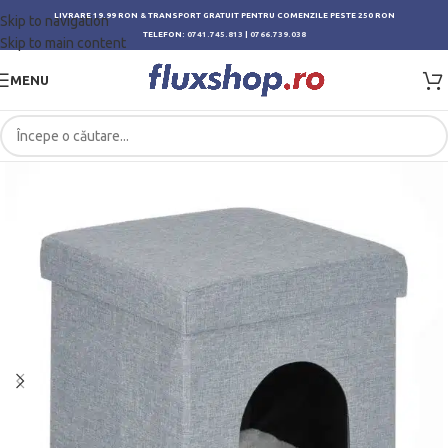
LIVRARE 19.99 RON & TRANSPORT GRATUIT PENTRU COMENZILE PESTE 250 RON
Skip to navigation
TELEFON:
0741.745.813
|
0766.739.038
Skip to main content
MENU