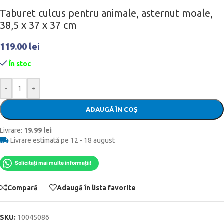
Taburet culcus pentru animale, asternut moale,
38,5 x 37 x 37 cm
119.00
lei
În stoc
-
+
ADAUGĂ ÎN COȘ
Livrare:
19.99 lei
Livrare estimată pe 12 - 18 august
Solicitați mai multe informații!
Compară
Adaugă în lista favorite
SKU:
10045086