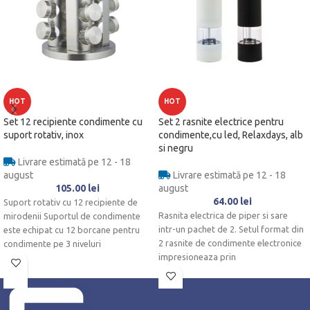
HOT
HOT
Set 12 recipiente condimente cu
Set 2 rasnite electrice pentru
suport rotativ, inox
condimente,cu led, Relaxdays, alb
si negru
Livrare estimată pe 12 - 18
august
Livrare estimată pe 12 - 18
105.00
lei
august
64.00
lei
Suport rotativ cu 12 recipiente de
Rasnita electrica de piper si sare
mirodenii Suportul de condimente
intr-un pachet de 2. Setul format din
este echipat cu 12 borcane pentru
2 rasnite de condimente electronice
condimente pe 3 niveluri
impresioneaza prin