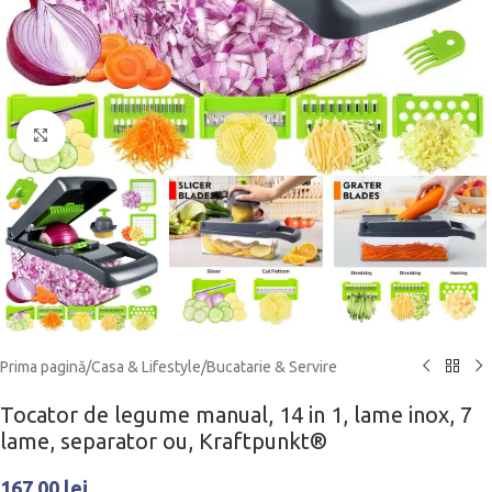
Click to enlarge
Prima pagină
/
Casa & Lifestyle
/
Bucatarie & Servire
Tocator de legume manual, 14 in 1, lame inox, 7
lame, separator ou, Kraftpunkt®
167.00
lei