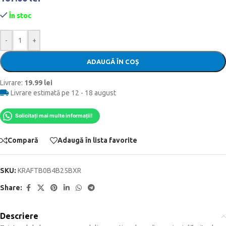
În stoc
-
+
ADAUGĂ ÎN COȘ
Livrare:
19.99 lei
Livrare estimată pe 12 - 18 august
Solicitați mai multe informații!
Compară
Adaugă în lista favorite
SKU:
KRAFTB0B4B25BXR
Share:
Descriere