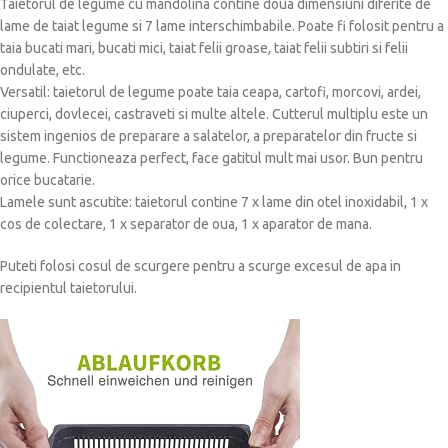
Taietorul de legume cu mandolina contine doua dimensiuni diferite de
lame de taiat legume si 7 lame interschimbabile. Poate fi folosit pentru a
taia bucati mari, bucati mici, taiat felii groase, taiat felii subtiri si felii
ondulate, etc.
Versatil: taietorul de legume poate taia ceapa, cartofi, morcovi, ardei,
ciuperci, dovlecei, castraveti si multe altele. Cutterul multiplu este un
sistem ingenios de preparare a salatelor, a preparatelor din fructe si
legume. Functioneaza perfect, face gatitul mult mai usor. Bun pentru
orice bucatarie.
Lamele sunt ascutite: taietorul contine 7 x lame din otel inoxidabil, 1 x
cos de colectare, 1 x separator de oua, 1 x aparator de mana.
Puteti folosi cosul de scurgere pentru a scurge excesul de apa in
recipientul taietorului.