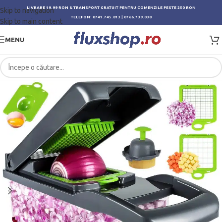
LIVRARE 19.99 RON & TRANSPORT GRATUIT PENTRU COMENZILE PESTE 250 RON
Skip to navigation
TELEFON:
0741.745.813
|
0766.739.038
Skip to main content
MENU