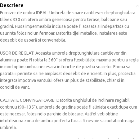
Descriere
Furnizor de umbra IDEAL: Umbrela de soare cantilever dreptunghiulara
tillvex 330 cm ofera umbra generoasa pentru terase, balcoane sau
gradini. Husa impermeabila inclusa poate fi atasata si indepartata cu
usurinta folosind un fermoar. Datorita tijei metalice, instalarea este
deosebit de usoară si convenabila.
USOR DE REGLAT: Aceasta umbrela dreptunghiulara cantilever din
aluminiu poate fi rotita la 360° si ofera flexibilitate maxima pentru a regla
in mod optim umbra necesara in functie de pozitia soarelui. Forma sa
patrata ii permite sa fie amplasat deosebit de eficient. In plus, protectia
integrata impotriva vantului ofera un plus de stabilitate, chiar si in
conditii de vant.
CALITATE CONVINGATOARE: Datorita unghiului de inclinare reglabil
continuu (90–135°), umbrela de gradina poate fi aliniata exact dupa cum
este necesar, folosind o parghie de blocare. Astfel veti obtine
intotdeauna zona de umbra perfecta fara a fi nevoie sa mutati intreaga
umbrela.