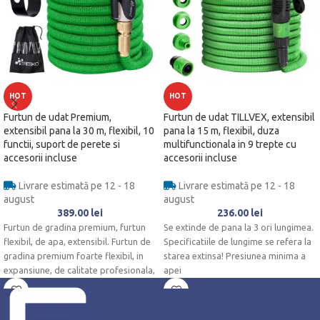
HOT
HOT
Furtun de udat Premium,
Furtun de udat TILLVEX, extensibil
extensibil pana la 30 m, flexibil, 10
pana la 15 m, flexibil, duza
functii, suport de perete si
multifunctionala in 9 trepte cu
accesorii incluse
accesorii incluse
Livrare estimată pe 12 - 18
Livrare estimată pe 12 - 18
august
august
389.00
lei
236.00
lei
Furtun de gradina premium, furtun
Se extinde de pana la 3 ori lungimea.
flexibil, de apa, extensibil. Furtun de
Specificatiile de lungime se refera la
gradina premium foarte flexibil, in
starea extinsa! Presiunea minima a
expansiune, de calitate profesionala,
apei