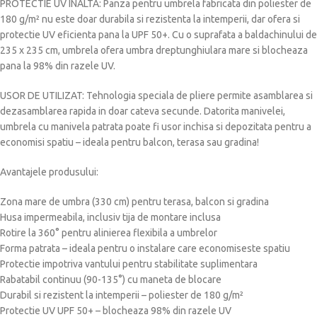
PROTECTIE UV INALTA: Panza pentru umbrela fabricata din poliester de
180 g/m² nu este doar durabila si rezistenta la intemperii, dar ofera si
protectie UV eficienta pana la UPF 50+. Cu o suprafata a baldachinului de
235 x 235 cm, umbrela ofera umbra dreptunghiulara mare si blocheaza
pana la 98% din razele UV.
USOR DE UTILIZAT: Tehnologia speciala de pliere permite asamblarea si
dezasamblarea rapida in doar cateva secunde. Datorita manivelei,
umbrela cu manivela patrata poate fi usor inchisa si depozitata pentru a
economisi spatiu – ideala pentru balcon, terasa sau gradina!
Avantajele produsului:
Zona mare de umbra (330 cm) pentru terasa, balcon si gradina
Husa impermeabila, inclusiv tija de montare inclusa
Rotire la 360° pentru alinierea flexibila a umbrelor
Forma patrata – ideala pentru o instalare care economiseste spatiu
Protectie impotriva vantului pentru stabilitate suplimentara
Rabatabil continuu (90-135°) cu maneta de blocare
Durabil si rezistent la intemperii – poliester de 180 g/m²
Protectie UV UPF 50+ – blocheaza 98% din razele UV