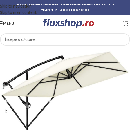
LIVRARE 19.99 RON & TRANSPORT GRATUIT PENTRU COMENZILE PESTE 250 RON
Skip to navigation
TELEFON:
0741.745.813
|
0766.739.038
Skip to main content
MENU