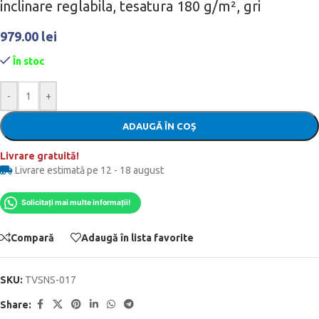
inclinare reglabila, tesatura 180 g/m², gri
979.00
lei
În stoc
-
+
ADAUGĂ ÎN COȘ
Livrare gratuită!
Livrare estimată pe 12 - 18 august
Solicitați mai multe informații!
Compară
Adaugă în lista favorite
SKU:
TVSNS-017
Share: