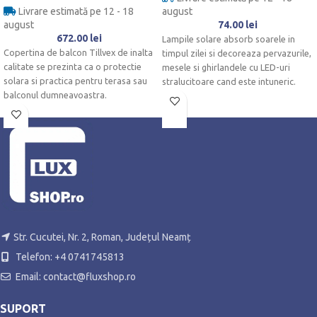
Livrare estimată pe 12 - 18
august
august
74.00
lei
672.00
lei
Lampile solare absorb soarele in
Copertina de balcon Tillvex de inalta
timpul zilei si decoreaza pervazurile,
calitate se prezinta ca o protectie
mesele si ghirlandele cu LED-uri
solara si practica pentru terasa sau
stralucitoare cand este intuneric.
balconul dumneavoastra.
Sunt
Str. Cucutei, Nr. 2, Roman, Județul Neamț
Telefon: +4 0741745813
Email: contact@fluxshop.ro
SUPORT