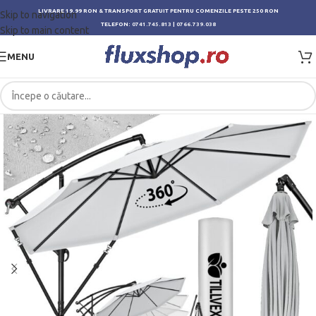
LIVRARE 19.99 RON & TRANSPORT GRATUIT PENTRU COMENZILE PESTE 250 RON
Skip to navigation
TELEFON:
0741.745.813
|
0766.739.038
Skip to main content
MENU