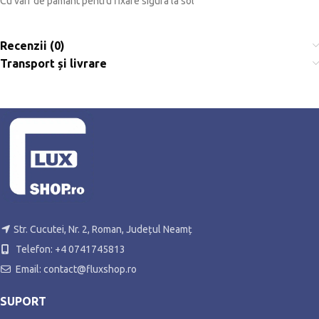
Cu varf de pamant pentru fixare sigura la sol
Recenzii (0)
Transport și livrare
Str. Cucutei, Nr. 2, Roman, Județul Neamț
Telefon: +4 0741745813
Email: contact@fluxshop.ro
SUPORT