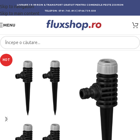
LIVRARE 19.99 RON & TRANSPORT GRATUIT PENTRU COMENZILE PESTE 250 RON
Skip to navigation
TELEFON:
0741.745.813
|
0766.739.038
Skip to main content
MENU
HOT