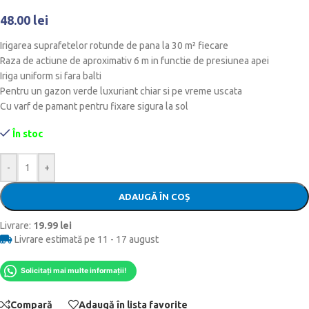
48.00
lei
Irigarea suprafetelor rotunde de pana la 30 m² fiecare
Raza de actiune de aproximativ 6 m in functie de presiunea apei
Iriga uniform si fara balti
Pentru un gazon verde luxuriant chiar si pe vreme uscata
Cu varf de pamant pentru fixare sigura la sol
În stoc
-
+
ADAUGĂ ÎN COȘ
Livrare:
19.99 lei
Livrare estimată pe 11 - 17 august
Solicitați mai multe informații!
Compară
Adaugă în lista favorite