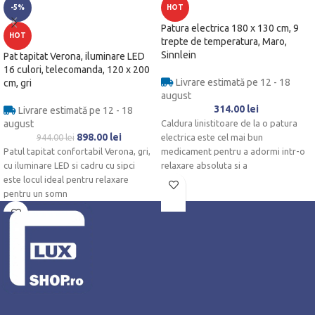
-5%
HOT
Patura electrica 180 x 130 cm, 9
HOT
trepte de temperatura, Maro,
Sinnlein
Pat tapitat Verona, iluminare LED
16 culori, telecomanda, 120 x 200
Livrare estimată pe 12 - 18
cm, gri
august
314.00
lei
Livrare estimată pe 12 - 18
august
Caldura linistitoare de la o patura
898.00
lei
944.00
lei
electrica este cel mai bun
Patul tapitat confortabil Verona, gri,
medicament pentru a adormi intr-o
cu iluminare LED si cadru cu sipci
relaxare absoluta si a
este locul ideal pentru relaxare
pentru un somn