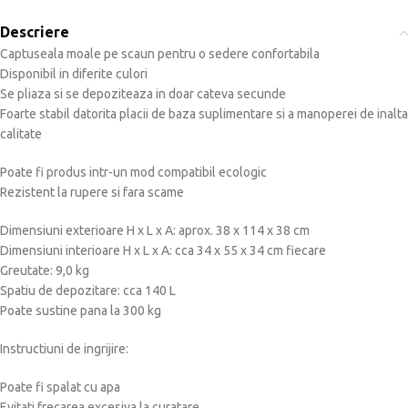
Descriere
Captuseala moale pe scaun pentru o sedere confortabila
Disponibil in diferite culori
Se pliaza si se depoziteaza in doar cateva secunde
Foarte stabil datorita placii de baza suplimentare si a manoperei de inalta
calitate
Poate fi produs intr-un mod compatibil ecologic
Rezistent la rupere si fara scame
Dimensiuni exterioare H x L x A: aprox. 38 x 114 x 38 cm
Dimensiuni interioare H x L x A: cca 34 x 55 x 34 cm fiecare
Greutate: 9,0 kg
Spatiu de depozitare: cca 140 L
Poate sustine pana la 300 kg
Instructiuni de ingrijire:
Poate fi spalat cu apa
Evitati frecarea excesiva la curatare