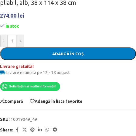
pliabil, alb, 38 x 114 x 38 cm
274.00
lei
În stoc
-
+
ADAUGĂ ÎN COȘ
Livrare gratuită!
Livrare estimată pe 12 - 18 august
Solicitați mai multe informații!
Compară
Adaugă în lista favorite
SKU:
10019049_49
Share: