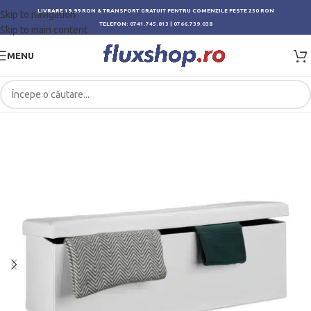
LIVRARE 19.99 RON & TRANSPORT GRATUIT PENTRU COMENZILE PESTE 250 RON
Skip to navigation
TELEFON:
0741.745.813
|
0766.739.038
Skip to main content
MENU