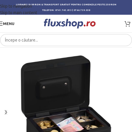
LIVRARE 19.99 RON & TRANSPORT GRATUIT PENTRU COMENZILE PESTE 250 RON
Skip to navigation
TELEFON:
0741.745.813
|
0766.739.038
Skip to main content
MENU