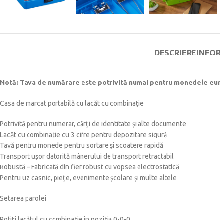
DESCRIERE
INFO
Notă: Tava de numărare este potrivită numai pentru monedele euro. 
Casa de marcat portabilă cu lacăt cu combinație
Potrivită pentru numerar, cărți de identitate și alte documente
Lacăt cu combinație cu 3 cifre pentru depozitare sigură
Tavă pentru monede pentru sortare și scoatere rapidă
Transport ușor datorită mânerului de transport retractabil
Robustă – Fabricată din fier robust cu vopsea electrostatică
Pentru uz casnic, piețe, evenimente școlare și multe altele
Setarea parolei
Rotiți lacătul cu combinație în poziția 0-0-0