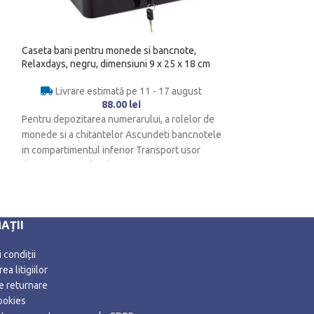
Caseta bani pentru monede si bancnote,
Caseta valori pen
Relaxdays, negru, dimensiuni 9 x 25 x 18 cm
Relaxdays, Rosu, 8
Livrare estimată pe 11 - 17 august
Livrare es
88.00
lei
Pentru depozitarea numerarului, a rolelor de
Cu aceasta cutie d
monede si a chitantelor Ascundeti bancnotele
usor si in sigurant
in compartimentul inferior Transport usor
pietele de vechitur
datorita manerului de
AȚII
 condiții
ea litigiilor
de returnare
ookies