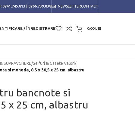
:
0741.745.813
|
0766.739.038
NEWSLETTER
CONTACT
ENTIFICARE / ÎNREGISTRARE
0.00
LEI
 & SUPRAVGHERE
/
Seifuri & Casete Valori
/
te si monede, 8,5 x 30,5 x 25 cm, albastru
tru bancnote si
5 x 25 cm, albastru