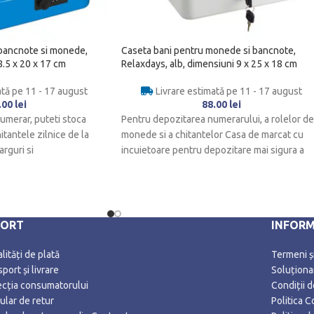
 bancnote si monede,
Caseta bani pentru monede si bancnote,
8.5 x 20 x 17 cm
Relaxdays, alb, dimensiuni 9 x 25 x 18 cm
ată pe 11 - 17 august
Livrare estimată pe 11 - 17 august
.00
lei
88.00
lei
umerar, puteti stoca
Pentru depozitarea numerarului, a rolelor de
itantele zilnice de la
monede si a chitantelor Casa de marcat cu
arguri si
incuietoare pentru depozitare mai sigura a
PORT
INFORM
ități de plată
Termeni și
port și livrare
Soluționar
ecția consumatorului
Condiții 
ular de retur
Politica C