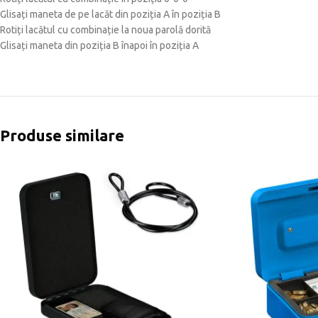
Glisați maneta de pe lacăt din poziția A în poziția B
Rotiți lacătul cu combinație la noua parolă dorită
Glisați maneta din poziția B înapoi în poziția A
Produse similare