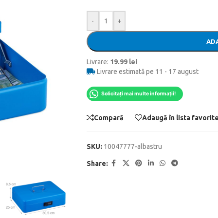
-
+
ADA
Livrare:
19.99 lei
Livrare estimată pe 11 - 17 august
Solicitați mai multe informații!
Compară
Adaugă în lista favorit
SKU:
10047777-albastru
Share: