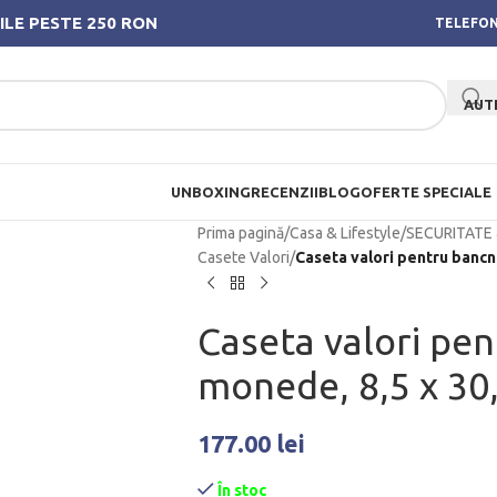
ILE PESTE 250 RON
TELEFON
AUT
UNBOXING
RECENZII
BLOG
OFERTE SPECIALE
Prima pagină
/
Casa & Lifestyle
/
SECURITATE
Casete Valori
/
Caseta valori pentru bancno
Caseta valori pen
monede, 8,5 x 30,
177.00
lei
În stoc