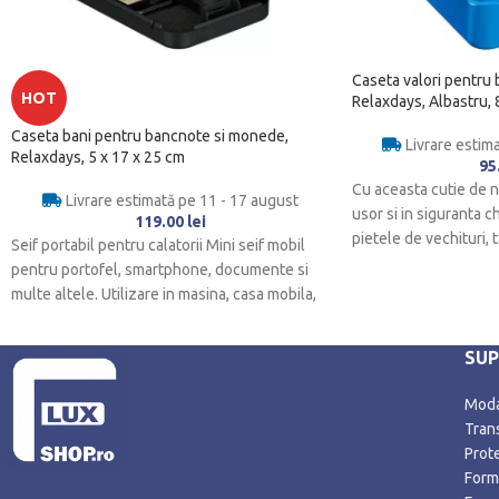
Caseta valori pentru
HOT
Relaxdays, Albastru, 
Caseta bani pentru bancnote si monede,
Livrare estim
Relaxdays, 5 x 17 x 25 cm
95
Cu aceasta cutie de n
Livrare estimată pe 11 - 17 august
usor si in siguranta ch
119.00
lei
pietele de vechituri, t
Seif portabil pentru calatorii Mini seif mobil
pentru portofel, smartphone, documente si
multe altele. Utilizare in masina, casa mobila,
camera
SU
Modal
Trans
Prot
Form