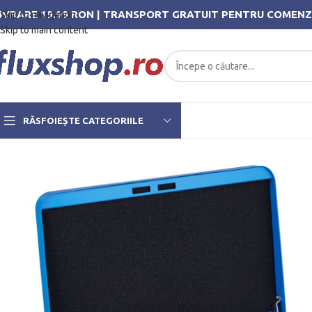
IVRARE 19.99 RON | TRANSPORT GRATUIT PENTRU COMENZ
Skip to navigation
Skip to main content
RĂSFOIEȘTE CATEGORIILE