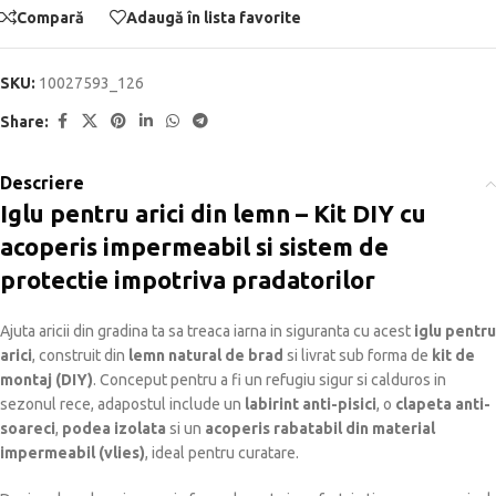
Compară
Adaugă în lista favorite
SKU:
10027593_126
Share:
Descriere
Iglu pentru arici din lemn – Kit DIY cu
acoperis impermeabil si sistem de
protectie impotriva pradatorilor
Ajuta aricii din gradina ta sa treaca iarna in siguranta cu acest
iglu pentru
arici
, construit din
lemn natural de brad
si livrat sub forma de
kit de
montaj (DIY)
. Conceput pentru a fi un refugiu sigur si calduros in
sezonul rece, adapostul include un
labirint anti-pisici
, o
clapeta anti-
soareci
,
podea izolata
si un
acoperis rabatabil din material
impermeabil (vlies)
, ideal pentru curatare.