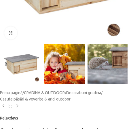
Click to enlarge
Prima pagină
/
GRADINA & OUTDOOR
/
Decoratiuni gradina
/
Casute păsări & veverite & arici outdoor
Relaxdays