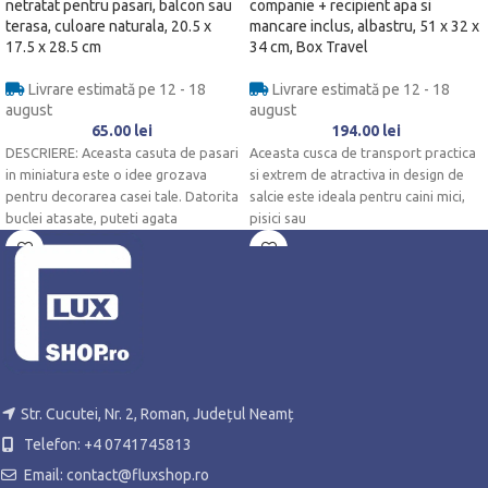
netratat pentru pasari, balcon sau
companie + recipient apa si
terasa, culoare naturala, 20.5 x
mancare inclus, albastru, 51 x 32 x
17.5 x 28.5 cm
34 cm, Box Travel
Livrare estimată pe 12 - 18
Livrare estimată pe 12 - 18
august
august
65.00
lei
194.00
lei
DESCRIERE: Aceasta casuta de pasari
Aceasta cusca de transport practica
in miniatura este o idee grozava
si extrem de atractiva in design de
pentru decorarea casei tale. Datorita
salcie este ideala pentru caini mici,
buclei atasate, puteti agata
pisici sau
Str. Cucutei, Nr. 2, Roman, Județul Neamț
Telefon: +4 0741745813
Email: contact@fluxshop.ro