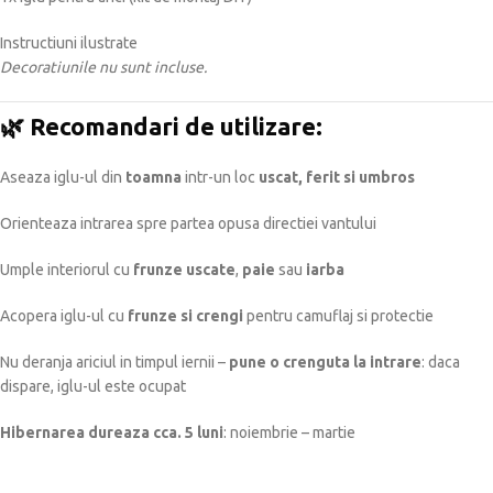
Instructiuni ilustrate
Decoratiunile nu sunt incluse.
🌿
Recomandari de utilizare:
Aseaza iglu-ul din
toamna
intr-un loc
uscat, ferit si umbros
Orienteaza intrarea spre partea opusa directiei vantului
Umple interiorul cu
frunze uscate
,
paie
sau
iarba
Acopera iglu-ul cu
frunze si crengi
pentru camuflaj si protectie
Nu deranja ariciul in timpul iernii –
pune o crenguta la intrare
: daca
dispare, iglu-ul este ocupat
Hibernarea dureaza cca. 5 luni
: noiembrie – martie