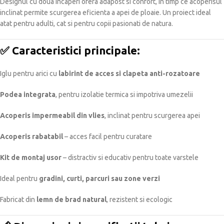
Designul cu doua incaperi ofera adapost si confort, in timp ce acoperisul
inclinat permite scurgerea eficienta a apei de ploaie. Un proiect ideal
atat pentru adulti, cat si pentru copii pasionati de natura.
✅
Caracteristici principale:
Iglu pentru arici cu
labirint de acces si clapeta anti-rozatoare
Podea integrata
, pentru izolatie termica si impotriva umezelii
Acoperis impermeabil din vlies
, inclinat pentru scurgerea apei
Acoperis rabatabil
– acces facil pentru curatare
Kit de montaj usor
– distractiv si educativ pentru toate varstele
Ideal pentru
gradini, curti, parcuri sau zone verzi
Fabricat din
lemn de brad natural
, rezistent si ecologic