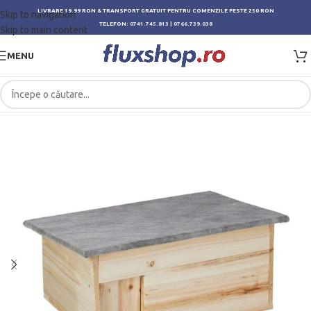
LIVRARE 19.99 RON & TRANSPORT GRATUIT PENTRU COMENZILE PESTE 250 RON
Skip to navigation
TELEFON:
0741.745.813
|
0766.739.038
Skip to main content
MENU