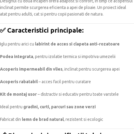
Designul cu doua incaperi ofera adapost si confort, in timp ce acoperisul
inclinat permite scurgerea eficienta a apei de ploaie. Un proiect ideal
atat pentru adulti, cat si pentru copii pasionati de natura.
✅
Caracteristici principale:
Iglu pentru arici cu
labirint de acces si clapeta anti-rozatoare
Podea integrata
, pentru izolatie termica si impotriva umezelii
Acoperis impermeabil din vlies
, inclinat pentru scurgerea apei
Acoperis rabatabil
– acces facil pentru curatare
Kit de montaj usor
– distractiv si educativ pentru toate varstele
Ideal pentru
gradini, curti, parcuri sau zone verzi
Fabricat din
lemn de brad natural
, rezistent si ecologic