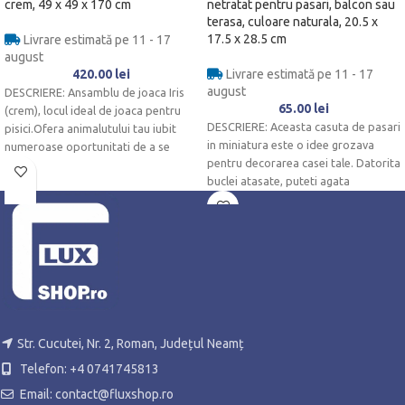
crem, 49 x 49 x 170 cm
netratat pentru pasari, balcon sau
terasa, culoare naturala, 20.5 x
17.5 x 28.5 cm
Livrare estimată pe 11 - 17
august
420.00
lei
Livrare estimată pe 11 - 17
august
DESCRIERE: Ansamblu de joaca Iris
65.00
lei
(crem), locul ideal de joaca pentru
DESCRIERE: Aceasta casuta de pasari
pisici.Ofera animalutului tau iubit
in miniatura este o idee grozava
numeroase oportunitati de a se
pentru decorarea casei tale. Datorita
buclei atasate, puteti agata
Str. Cucutei, Nr. 2, Roman, Județul Neamț
Telefon: +4 0741745813
Email: contact@fluxshop.ro