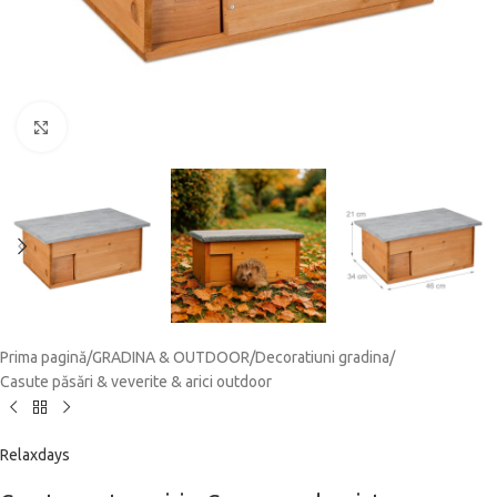
Click to enlarge
Prima pagină
/
GRADINA & OUTDOOR
/
Decoratiuni gradina
/
Casute păsări & veverite & arici outdoor
Relaxdays