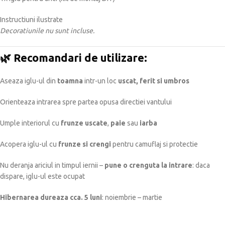
Instructiuni ilustrate
Decoratiunile nu sunt incluse.
🌿
Recomandari de utilizare:
Aseaza iglu-ul din
toamna
intr-un loc
uscat, ferit si umbros
Orienteaza intrarea spre partea opusa directiei vantului
Umple interiorul cu
frunze uscate
,
paie
sau
iarba
Acopera iglu-ul cu
frunze si crengi
pentru camuflaj si protectie
Nu deranja ariciul in timpul iernii –
pune o crenguta la intrare
: daca
dispare, iglu-ul este ocupat
Hibernarea dureaza cca. 5 luni
: noiembrie – martie