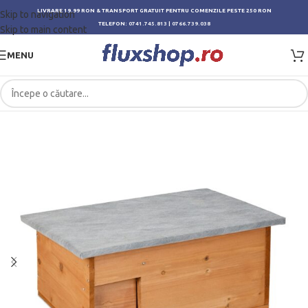
LIVRARE 19.99 RON & TRANSPORT GRATUIT PENTRU COMENZILE PESTE 250 RON
Skip to navigation
TELEFON:
0741.745.813
|
0766.739.038
Skip to main content
MENU