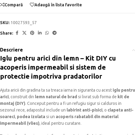
Compară
Adaugă în lista favorite
SKU:
10027593_57
Share:
Descriere
Iglu pentru arici din lemn – Kit DIY cu
acoperis impermeabil si sistem de
protectie impotriva pradatorilor
Ajuta aricii din gradina ta sa treaca iarna in siguranta cu acest
iglu pentru
arici
, construit din
lemn natural de brad
si livrat sub forma de
kit de
montaj (DIY)
. Conceput pentru a fi un refugiu sigur si calduros in
sezonul rece, adapostul include un
labirint anti-pisici
, o
clapeta anti-
soareci
,
podea izolata
si un
acoperis rabatabil din material
impermeabil (vlies)
, ideal pentru curatare.