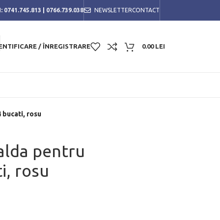
:
0741.745.813
|
0766.739.038
NEWSLETTER
CONTACT
ENTIFICARE / ÎNREGISTRARE
0.00
LEI
 bucati, rosu
alda pentru
i, rosu