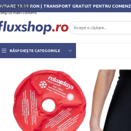
IVRARE 19.99 RON | TRANSPORT GRATUIT PENTRU COMENZ
Skip to navigation
Skip to main content
RĂSFOIEȘTE CATEGORIILE