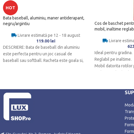
HOT
Bata baseball, aluminiu, maner antiderapant,
Cos de baschet pentru
negru/argintiu
mobil, inaltime reglab
Livrare estimată pe 12 - 18 august
Livrare estim
119.00
lei
62
DESCRIERE: Bata de baseball din aluminiu
Ideal pentru gradina.
este perfecta pentru un joc casual de
Reglabil pe inaltime.
baseball sau softball. Racheta este goala si,
Mobil datorita rotilo
Stalpi si inele de plut
Pur si simplu umpleti
SU
Modal
Trans
Prot
Form
Form