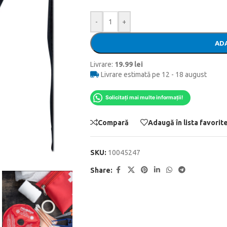
-
+
ADA
Livrare:
19.99 lei
Livrare estimată pe 12 - 18 august
Solicitați mai multe informații!
Compară
Adaugă în lista favorit
SKU:
10045247
Share: