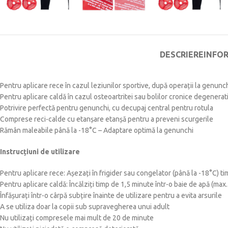
DESCRIERE
INFO
Pentru aplicare rece în cazul leziunilor sportive, după operații la genunch
Pentru aplicare caldă în cazul osteoartritei sau bolilor cronice degenerat
Potrivire perfectă pentru genunchi, cu decupaj central pentru rotula
Comprese reci-calde cu etanșare etanșă pentru a preveni scurgerile
Rămân maleabile până la -18°C – Adaptare optimă la genunchi
Instrucțiuni de utilizare
Pentru aplicare rece: Așezați în frigider sau congelator (până la -18°C) ti
Pentru aplicare caldă: Încălziți timp de 1,5 minute într-o baie de apă (ma
Înfășurați într-o cârpă subțire înainte de utilizare pentru a evita arsurile
A se utiliza doar la copii sub supravegherea unui adult
Nu utilizați compresele mai mult de 20 de minute