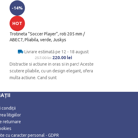
-14%
HOT
Protectie perete p
HOT
diametru 45 cm
Trotineta ”Soccer Player”, roti 205 mm /
Livrare es
ABEC7, Pliabila, verde, Juskys
IMPORTANT: Inelel
Livrare estimată pe 12 - 18 august
pentru table de d
220.00
lei
257.00
lei
concepute pentru 
Distractie si actiune in oras si in parc! Aceste
cu un diametru
scutere pliabile, cu un design elegant, ofera
multa actiune. Cand sunt
AȚII
 condiții
ea litigiilor
de returnare
ookies
date cu caracter personal - GDPR