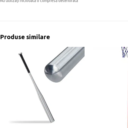
Nu utilizați niciodată o compresă deteriorată
Produse similare