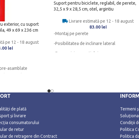
Suport pentru biciclete, reglabil, de perete,
32,5 x 9 x 28,5 cm, otel, argintiu
Livrare estimată pe 12 - 18 august
 exterior, cu suport
83.00
lei
ila, 49 x 69 x 236 cm
-Montaj pe perete
ată pe 12 - 18 august
-Posibilitatea de i
nclinare lateral
3.00
lei
-Economisirea spatiului
-Pentru o singura bicicleta
r pre-asamblate
a din fier robust
 baza cu nisip sau apa
PORT
INFORM
ități de plată
Termeni și
port și livrare
Soluționar
ecția consumatorului
Condiții 
ular de retur
Politica C
ular de retragere din Contract
Politica 