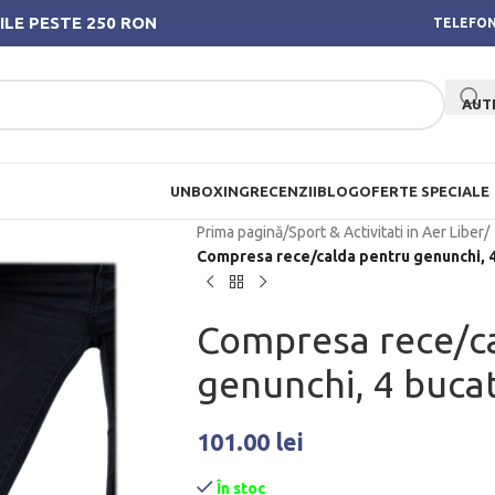
ILE PESTE 250 RON
TELEFON
AUT
UNBOXING
RECENZII
BLOG
OFERTE SPECIALE
Prima pagină
/
Sport & Activitati in Aer Liber
/
Compresa rece/calda pentru genunchi, 4
Compresa rece/c
genunchi, 4 bucat
101.00
lei
În stoc