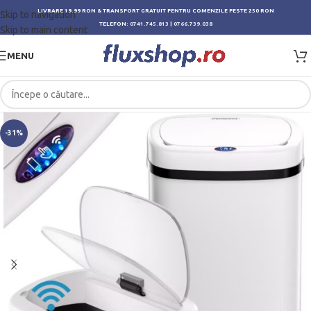
LIVRARE 19.99 RON & TRANSPORT GRATUIT PENTRU COMENZILE PESTE 250 RON
Skip to navigation
TELEFON:
0741.745.813
|
0766.739.038
Skip to main content
MENU
-31%