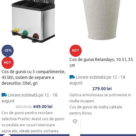
-25%
HOT
Cos de gunoi Relaxdays, 10.5 l, 35
HOT
cm
Cos de gunoi cu 3 compartimente,
Livrare estimată pe 12 - 18
45 litri, sistem de separare a
august
deseurilor, Otel, gri
279.00
lei
Livrare estimată pe 12 - 18
Optica armonioasa se potriveste in
august
multe incaperi
649.00
lei
860.00
lei
Cos de gunoi de inalta calitate
Cos de gunoi pentru reciclare
pentru birou
selectiva Practic: Acest cos de gunoi
Igiena pentru sectorul catering
cu pedala are cosuri interioare
Eliminarea gunoiului in bucatarie si
separate, ideale pentru sortarea
baie