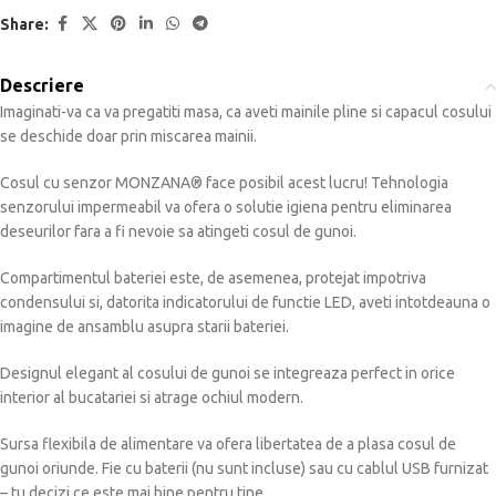
Share:
Descriere
Imaginati-va ca va pregatiti masa, ca aveti mainile pline si capacul cosului
se deschide doar prin miscarea mainii.
Cosul cu senzor MONZANA® face posibil acest lucru! Tehnologia
senzorului impermeabil va ofera o solutie igiena pentru eliminarea
deseurilor fara a fi nevoie sa atingeti cosul de gunoi.
Compartimentul bateriei este, de asemenea, protejat impotriva
condensului si, datorita indicatorului de functie LED, aveti intotdeauna o
imagine de ansamblu asupra starii bateriei.
Designul elegant al cosului de gunoi se integreaza perfect in orice
interior al bucatariei si atrage ochiul modern.
Sursa flexibila de alimentare va ofera libertatea de a plasa cosul de
gunoi oriunde. Fie cu baterii (nu sunt incluse) sau cu cablul USB furnizat
– tu decizi ce este mai bine pentru tine.