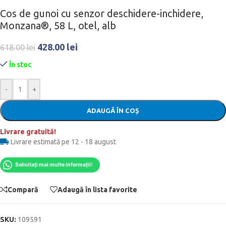
Cos de gunoi cu senzor deschidere-inchidere,
Monzana®, 58 L, otel, alb
428.00
lei
618.00
lei
În stoc
-
+
ADAUGĂ ÎN COȘ
Livrare gratuită!
Livrare estimată pe 12 - 18 august
Solicitați mai multe informații!
Compară
Adaugă în lista favorite
SKU:
109591