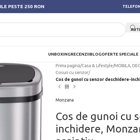
ILE PESTE 250 RON
TELEFON
AUT
UNBOXING
RECENZII
BLOG
OFERTE SPECIALE
Prima pagină
/
Casa & Lifestyle
/
MOBILA, DE
Cosuri cu senzor
/
Cos de gunoi cu senzor deschidere-inchi
Monzana
Cos de gunoi cu 
inchidere, Monzan