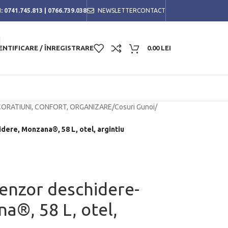
:
0741.745.813
|
0766.739.038
NEWSLETTER
CONTACT
ENTIFICARE / ÎNREGISTRARE
0.00
LEI
CORATIUNI, CONFORT, ORGANIZARE
/
Cosuri Gunoi
/
dere, Monzana®, 58 L, otel, argintiu
senzor deschidere-
a®, 58 L, otel,