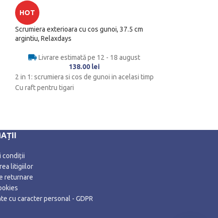
HOT
HOT
Scrumiera exterioara cu cos gunoi, 37.5 cm
Cos de gunoi cu s
argintiu, Relaxdays
deschidere/inchide
77 cm
Livrare estimată pe 12 - 18 august
138.00
lei
Livrare es
2 in 1: scrumiera si cos de gunoi in acelasi timp
Aruncati deseurile
Cu raft pentru tigari
datorita senzorulu
gunoi modern. Ime
AȚII
 condiții
ea litigiilor
de returnare
ookies
date cu caracter personal - GDPR