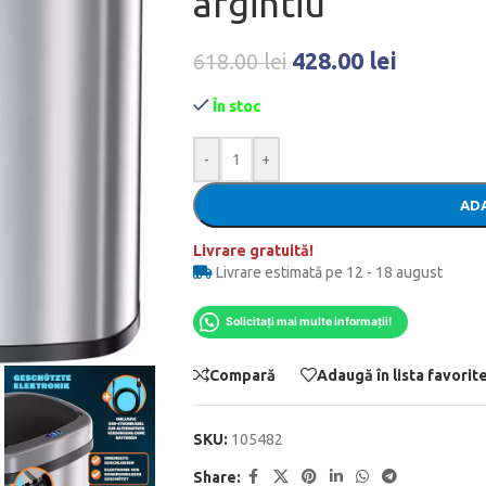
argintiu
428.00
lei
618.00
lei
În stoc
-
+
ADA
Livrare gratuită!
Livrare estimată pe 12 - 18 august
Solicitați mai multe informații!
Compară
Adaugă în lista favorit
SKU:
105482
Share: