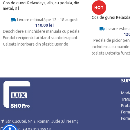
Cos de gunoi Relaxdays, alb, cu pedala, din
HOT
metal, 3 l
Cos de gunoi Relaxday
Livrare estimată pe 12 - 18 august
110.00
lei
Livrare estim
Deschidere si inchidere manuala cu pedala
12
Fundul recipientului bland si antiderapant
Pedala de picior pen
Galeata interioara din plastic usor de
inchiderea cu mainile 
indepartat
toaleta Datorita funct
SU
Modal
Trans
Prot
Form
Form
Str. Cucutei, Nr. 2, Roman, Județul Neamț
Telefon: +4 0741745813