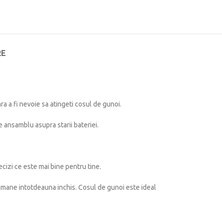
RE
 a fi nevoie sa atingeti cosul de gunoi.
 ansamblu asupra starii bateriei.
ecizi ce este mai bine pentru tine.
ramane intotdeauna inchis. Cosul de gunoi este ideal