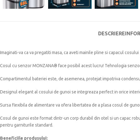
DESCRIERE
INFO
Imaginati-va ca va pregatiti masa, ca aveti mainile pline si capacul cosulu
Cosul cu senzor MONZANA® face posibil acest lucru! Tehnologia senzorului
Compartimentul bateriei este, de asemenea, protejat impotriva condensului
Designul elegant al cosului de gunoi se integreaza perfect in orice interi
Sursa flexibila de alimentare va ofera libertatea de a plasa cosul de gunoi
Cosul de gunoi este format dintr-un corp durabil din otel si un capac ro
pentru garniturile standard.
Beneficiile produsului: