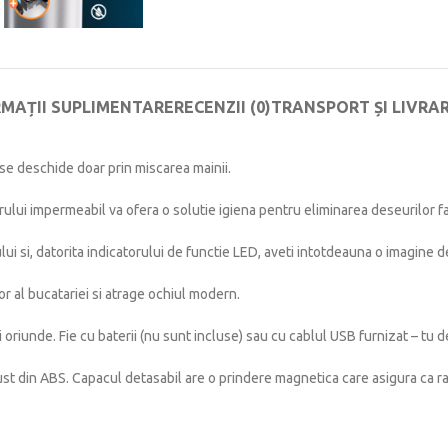
RMAȚII SUPLIMENTARE
RECENZII (0)
TRANSPORT ȘI LIVRA
i se deschide doar prin miscarea mainii.
 impermeabil va ofera o solutie igiena pentru eliminarea deseurilor fara
 si, datorita indicatorului de functie LED, aveti intotdeauna o imagine de
or al bucatariei si atrage ochiul modern.
 oriunde. Fie cu baterii (nu sunt incluse) sau cu cablul USB furnizat – tu d
bust din ABS. Capacul detasabil are o prindere magnetica care asigura ca 