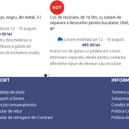
HOT
s, negru, din metal, 5 l
Cos de reciclare, de 16 litri, cu sistem de
separare a deseurilor pentru bucatarie, Otel,
gri
ată pe 12 - 18 august
0.00
lei
Livrare estimată pe 12 - 18 august
tru deschiderea si
483.00
lei
libere a galetii de
Acest cos de gunoi cu pedala are cosuri
iei de inchidere moale,
interioare separate, ideale pentru sortarea
diferitelor tipuri de deseuri sau reciclare
PORT
INFORM
ități de plată
Termeni și
port și livrare
Soluționar
ecția consumatorului
Condiții 
ular de retur
Politica C
ular de retragere din Contract
Politica 