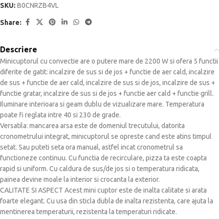
SKU:
B0CNRZB4VL
Share:
Descriere
Minicuptorul cu convectie are o putere mare de 2200 W si ofera 5 functii
diferite de gatit: incalzire de sus si de jos + functie de aer cald, incalzire
de sus + functie de aer cald, incalzire de sus si de jos, incalzire de sus +
functie gratar, incalzire de sus si de jos + functie aer cald + functie grill.
Iluminare interioara si geam dublu de vizualizare mare. Temperatura
poate fi reglata intre 40 si 230 de grade.
Versatila: mancarea arsa este de domeniul trecutului, datorita
cronometrului integrat, minicuptorul se opreste cand este atins timpul
setat. Sau puteti seta ora manual, astfel incat cronometrul sa
functioneze continuu. Cu functia de recirculare, pizza ta este coapta
rapid si uniform. Cu caldura de sus/de jos si o temperatura ridicata,
painea devine moale la interior si crocanta la exterior.
CALITATE SI ASPECT Acest mini cuptor este de inalta calitate si arata
foarte elegant. Cu usa din sticla dubla de inalta rezistenta, care ajuta la
mentinerea temperaturii, rezistenta la temperaturi ridicate.