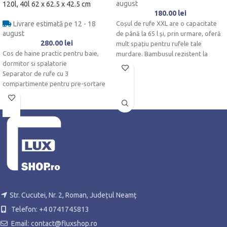
august
120l, 40l 62 x 62.5 x 42.5 cm
180.00
lei
Livrare estimată pe 12 - 18
Coșul de rufe XXL are o capacitate
august
de până la 65 l și, prin urmare, oferă
280.00
lei
mult spațiu pentru rufele tale
Cos de haine practic pentru baie,
murdare.
Bambusul rezistent la
dormitor si spalatorie
umiditate este ideal pentru baie.
Separator de rufe cu 3
compartimente pentru pre-sortare
Str. Cucutei, Nr. 2, Roman, Județul Neamț
Telefon: +4 0741745813
Email: contact@fluxshop.ro