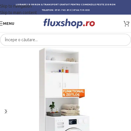
LIVRARE 19.99 RON & TRANSPORT GRATUIT PENTRU COMENZILE PESTE 250 RON
Skip to navigation
TELEFON:
0741.745.813
|
0766.739.038
Skip to main content
MENU