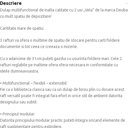
Descriere
Dulap multifunctional de inalta calitate cu 2 usi „Vela” de la marca Deuba
cu mult spatiu de depozitare!
Cantitate mare de spatiu:
3 rafturi va ofera o multime de spatiu de stocare pentru carti foldere
documente si tot ceea ce creeaza o mizerie.
Cu o adancime de 31cm puteti gazdui cu usurinta foldere mari. Cele 2
rafturi reglabile pe inaltime ofera sfera necesara in conformitate cu
ideile dumneavoastra.
• Multifunctional – flexibil – extensibil:
Fie ca o biblioteca clasica sau ca un dulap de birou plin cu dosare acest
raft versatil poate fi integrat fara efort in orice stil de ambient datorita
designului sau subtil.
• Principiul modular:
Datorita principiului modular practic puteti integra oricand elemente de
raft suplimentare pentru extindere.