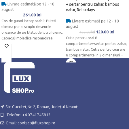
Livrare estimată pe 12 - 18
+ sertar pentru zahar, bambus
august
natur, Relaxdays
261.00
lei
Cos de gunoi incorporabil: Puteti
Livrare estimată pe 12 - 18
august
elimina pur si simplu deseurile
120.00
lei
132.00
lei
organice de pe blatul de lucru Igienic:
Cutie pentru ceai 8
Capacul impiedica raspandirea
compartimente+sertar pentru zahar,
bambus natur. Cutia pentru ceai are
8 compartimente in 2 dimensiuni –
exista
Str. Cucutei, Nr. 2, Roman, Județul Neamț
Telefon: +4 0741745813
Email: contact@fluxshop.ro