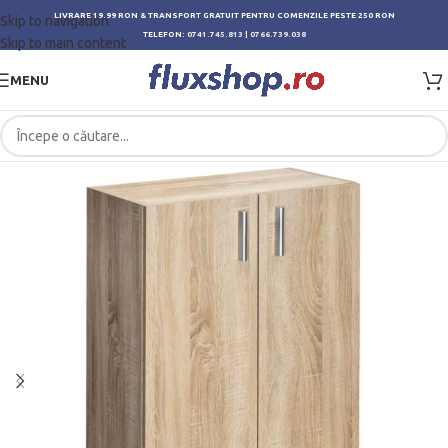
LIVRARE 19.99 RON & TRANSPORT GRATUIT PENTRU COMENZILE PESTE 250 RON
Skip to navigation
TELEFON:
0741.745.813
|
0766.739.038
Skip to main content
MENU