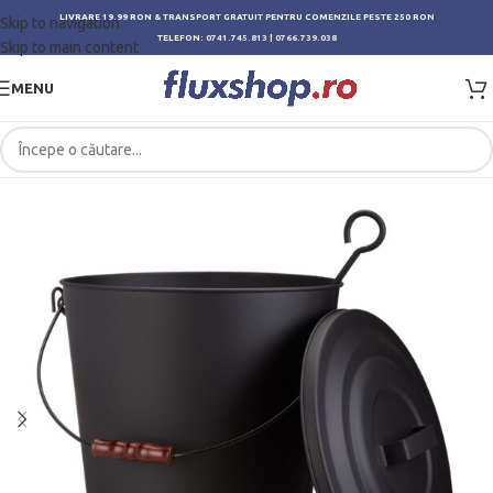
LIVRARE 19.99 RON & TRANSPORT GRATUIT PENTRU COMENZILE PESTE 250 RON
Skip to navigation
TELEFON:
0741.745.813
|
0766.739.038
Skip to main content
MENU