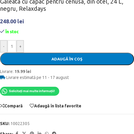
Galeata cu capac pentru cenusa, din otel, 24 L,
negru, Relaxdays
248.00
lei
În stoc
-
+
ADAUGĂ ÎN COȘ
Livrare:
19.99 lei
Livrare estimată pe 11 - 17 august
Solicitați mai multe informații!
Compară
Adaugă în lista favorite
SKU:
10022305
Share: