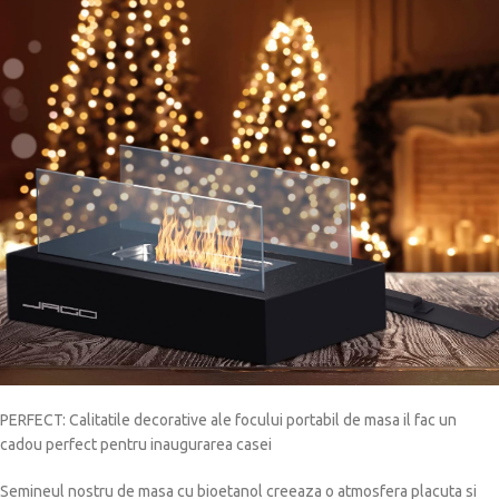
PERFECT: Calitatile decorative ale focului portabil de masa il fac un
cadou perfect pentru inaugurarea casei
Semineul nostru de masa cu bioetanol creeaza o atmosfera placuta si