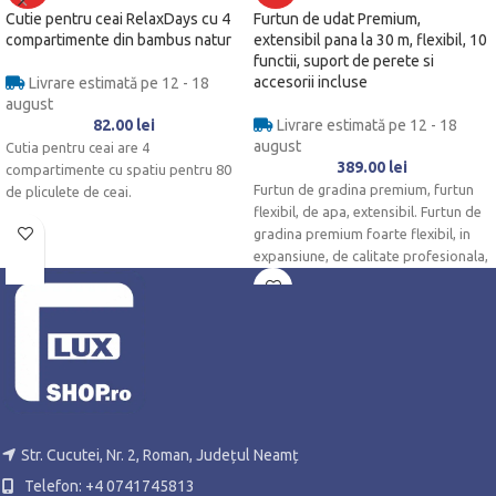
Cutie pentru ceai RelaxDays cu 4
Furtun de udat Premium,
compartimente din bambus natur
extensibil pana la 30 m, flexibil, 10
functii, suport de perete si
accesorii incluse
Livrare estimată pe 12 - 18
august
82.00
lei
Livrare estimată pe 12 - 18
august
Cutia pentru ceai are 4
389.00
lei
compartimente cu spatiu pentru 80
Furtun de gradina premium, furtun
de pliculete de ceai.
flexibil, de apa, extensibil. Furtun de
gradina premium foarte flexibil, in
expansiune, de calitate profesionala,
Str. Cucutei, Nr. 2, Roman, Județul Neamț
Telefon: +4 0741745813