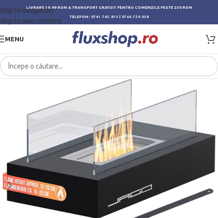
LIVRARE 19.99 RON & TRANSPORT GRATUIT PENTRU COMENZILE PESTE 250 RON
Skip to navigation
TELEFON:
0741.745.813
|
0766.739.038
Skip to main content
MENU