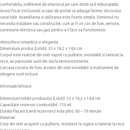
confortabila, indiferent de interiorul pe care doriti sa il imbunatatiti.
Acest focar exclusivist ai uaor de portat va adauga farmec decorului
casei tale. Asamblarea si utilizarea este foarte simpla. Semineul nu
necesita instalare sau constructie, cum ar fi un cos de fum, aerisire,
conexiune electrica sau gaz pentru a-l face sa functioneze.
Atmosfera romantica si eleganta
Dimensiuni produs (Lxlxh): 35 x 18,2 x 14,6 cm
Corpul este realizat din otel vopsit cu pulbere, inoxidabil si laminat la
rece, iar panourile sunt din sticla termorezistenta.
Carcasa cosului de fum, arzator din otel inoxidabil si instrument de
stingere sunt incluse
Informatii tehnice:
Dimensiuni totale produsului (Lxlxh): 35 x 18,2 x 14,6 cm
Capacitate rezervor combustibil: 170 ml
Durata flacarii (cand rezervorul este plin): 60 – 70 minute
Material:
Corp din otel acoperit cu pulbere, rezistent la rugina si laminat la rece