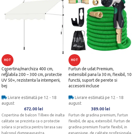
HOT
HOT
Copertina/marchiza 400 cm,
Furtun de udat Premium,
reglabila 200 – 300 cm, protectie
extensibil pana la 30 m, flexibil, 10
UV 50+, rezistenta la intemperii,
functii, suport de perete si
bej
accesorii incluse
Livrare estimată pe 12 - 18
Livrare estimată pe 12 - 18
august
august
672.00
lei
389.00
lei
Copertina de balcon Tillvex de inalta
Furtun de gradina premium, furtun
calitate se prezinta ca o protectie
flexibil, de apa, extensibil. Furtun de
solara si practica pentru terasa sau
gradina premium foarte flexibil, in
balconul dumneavoastra.
expansiune, de calitate profesionala,