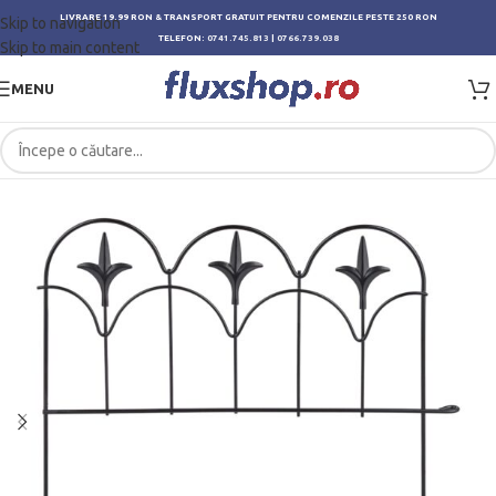
LIVRARE 19.99 RON & TRANSPORT GRATUIT PENTRU COMENZILE PESTE 250 RON
Skip to navigation
TELEFON:
0741.745.813
|
0766.739.038
Skip to main content
MENU