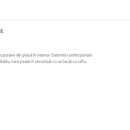
RE
uzunare din plasă în interior. Datorită confecționării
ublu, care poate fi securizat cu un lacăt cu cifru.