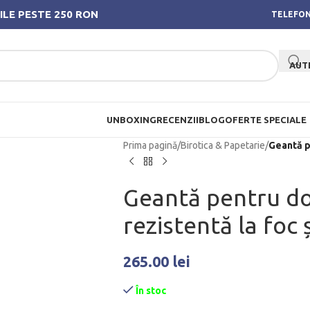
ILE PESTE 250 RON
TELEFON
AUT
UNBOXING
RECENZII
BLOG
OFERTE SPECIALE
Prima pagină
/
Birotica & Papetarie
/
Geantă p
Geantă pentru d
rezistentă la foc 
265.00
lei
În stoc