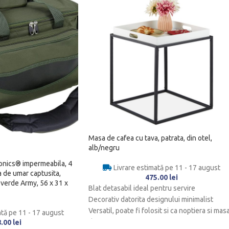
Masa de cafea cu tava, patrata, din otel,
alb/negru
onics® impermeabila, 4
Livrare estimată pe 11 - 17 august
 de umar captusita,
475.00
lei
verde Army, 56 x 31 x
Blat detasabil ideal pentru servire
Decorativ datorita designului minimalist
Versatil, poate fi folosit si ca noptiera si mas
ată pe 11 - 17 august
de serviciu
8.00
lei