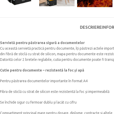
DESCRIERE
INFO
Servietă pentru păstrarea sigură a documentelor
Cu această servietă practică pentru documente, îți păstrezi actele importa
din fibră de sticlă cu strat de silicon, mapa pentru documente este reziste
Datorită celor 2 bretele reglabile, cutia pentru documente poate fi trans
Cutie pentru documente – rezistentă la foc și apă
Pentru păstrarea documentelor importante în format A4
Fibra de sticlă cu strat de silicon este rezistentă la foc și impermeabilă
Se închide sigur cu fermoar dublu și lacăt cu cifru
Compartiment principal mare pentru dosare, diplome, contracte și altele