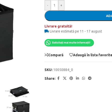
-
+
ADA
Livrare gratuită!
Livrare estimată pe 11 - 17 august
Solicitați mai multe informații!
Compară
Adaugă în lista favorit
SKU:
10050884_0
Share: