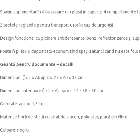
Spațiu suplimentar în 4 buzunare din plasă în capac și 4 compartimente l
2 bretele reglabile pentru transport ușor în caz de urgență
Design funcțional cu picioare antiderapante, benzi reflectorizante și sup
Poate fi pliată și depozitată economisind spațiu atunci când nu este folos
Geantă pentru documente – detalii
Dimensiuni (Î x L x A): aprox. 27 x 40 x 33 cm
Dimensiuni interioare (Î x L x A): aprox. 24 x 38 x 30 cm
Greutate: aprox. 1,3 kg
Material: fibră de sticlă cu strat de silicon, poliester, placă din fibre
Culoare: negru