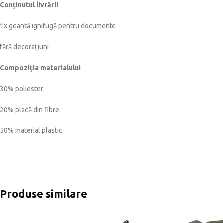
Conținutul livrării
1x geantă ignifugă pentru documente
fără decorațiuni
Compoziția materialului
30% poliester
20% placă din fibre
50% material plastic
Produse similare