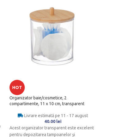
HOT
HOT
Organizator baie/cosmetice, 2
Organizator cosme
compartimente, 11 x 10 cm, transparent
plastic, design ing
Livrare estimată pe 11 - 17 august
Livrare es
40.00
lei
a
Acest organizator transparent este excelent
Datorita acestui 
pentru depozitarea tampoanelor și
puteti depozita lac