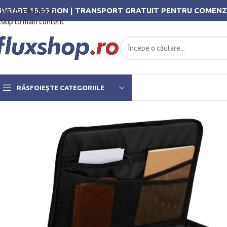
IVRARE 19.99 RON | TRANSPORT GRATUIT PENTRU COMENZ
Skip to navigation
Skip to main content
RĂSFOIEȘTE CATEGORIILE