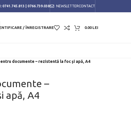
:
0741.745.813
|
0766.739.038
NEWSLETTER
CONTACT
ENTIFICARE / ÎNREGISTRARE
0.00
LEI
entru documente – rezistentă la foc și apă, A4
ocumente –
și apă, A4