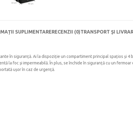
RMAȚII SUPLIMENTARE
RECENZII (0)
TRANSPORT ȘI LIVRA
nte în siguranță. Ai la dispoziție un compartiment principal spațios și 4 b
ntă la foc și impermeabilă. În plus, se închide în siguranță cu un fermoar d
portată ușor în caz de urgență.