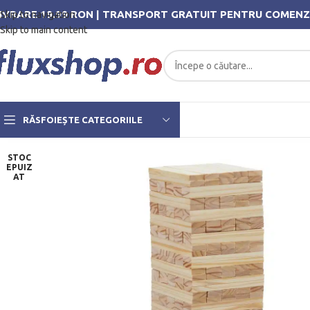
IVRARE 19.99 RON | TRANSPORT GRATUIT PENTRU COMENZ
Skip to navigation
Skip to main content
RĂSFOIEȘTE CATEGORIILE
STOC
EPUIZ
AT