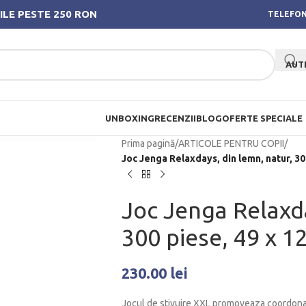
ILE PESTE 250 RON
TELEFON
AUT
UNBOXING
RECENZII
BLOG
OFERTE SPECIALE
Prima pagină
/
ARTICOLE PENTRU COPII
/
Joc Jenga Relaxdays, din lemn, natur, 30
Joc Jenga Relaxda
300 piese, 49 x 1
230.00
lei
Jocul de stivuire XXL promoveaza coordonar