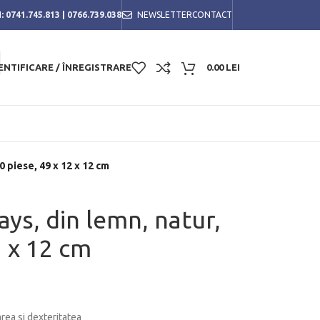
:
0741.745.813
|
0766.739.038
NEWSLETTER
CONTACT
ENTIFICARE / ÎNREGISTRARE
0.00
LEI
0 piese, 49 x 12 x 12 cm
ys, din lemn, natur,
2 x 12 cm
ea si dexteritatea