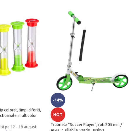
-14%
p colorat, timpi diferiti,
HOT
ctioanale, multicolor
Trotineta ”Soccer Player”, roti 205 mm /
ată pe 12 - 18 august
ABEC7, Pliabila, verde, Juskys