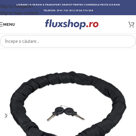
LIVRARE 19.99 RON & TRANSPORT GRATUIT PENTRU COMENZILE PESTE 250 RON
Skip to navigation
TELEFON:
0741.745.813
|
0766.739.038
Skip to main content
MENU