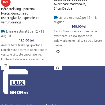
HOT
Avertizare,marimea M,
54cm,Deuba
Bete trekking Sportana
Nordic,duraluminiu
Livrare estimată pe 12 - 18
usor,reglabil,suspensie +5
august
varfuri,orange
168.00
lei
Livrare estimată pe 12 - 18
Blink – Blink – casca cu lumina de
august
avertizare! Casca sport de la
120.00
lei
Spielwerk nu numai ca se potriveste
Aceste bete trakking Sportana
perfect,
Nordic sunt potrivite pentru toate
varstele si toate anotimpurile.
Indiferent daca acasa sau intr-o
vacanta de