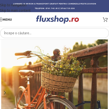
LIVRARE 19.99 RON & TRANSPORT GRATUIT PENTRU COMENZILE PESTE 250 RON
Skip to navigation
TELEFON:
0741.745.813
|
0766.739.038
Skip to main content
MENU