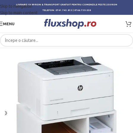
LIVRARE 19.99 RON & TRANSPORT GRATUIT PENTRU COMENZILE PESTE 250 RON
Skip to navigation
TELEFON:
0741.745.813
|
0766.739.038
Skip to main content
MENU