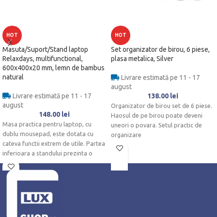
HOT
HOT
Masuta/Suport/Stand laptop
Set organizator de birou, 6 piese,
Relaxdays, multifunctional,
plasa metalica, Silver
600x400x20 mm, lemn de bambus
natural
Livrare estimată pe 11 - 17
august
Livrare estimată pe 11 - 17
138.00
lei
august
Organizator de birou set de 6 piese.
148.00
lei
Haosul de pe birou poate deveni
Masa practica pentru laptop, cu
uneori o povara. Setul practic de
dublu mousepad, este dotata cu
organizare
cateva functii extrem de utile. Partea
inferioara a standului prezinta o
pernita moale din imitatie de piele,
oferind o pozitie confortabila a
mainii.