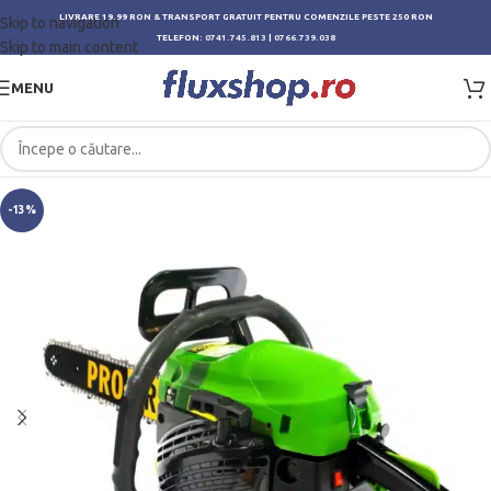
LIVRARE 19.99 RON & TRANSPORT GRATUIT PENTRU COMENZILE PESTE 250 RON
Skip to navigation
TELEFON:
0741.745.813
|
0766.739.038
Skip to main content
MENU
-13%