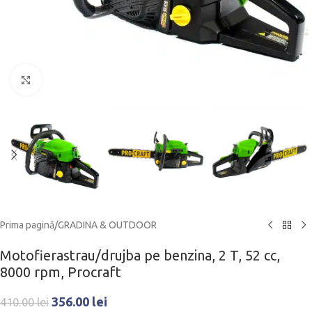
Click to enlarge
Prima pagină
/
GRADINA & OUTDOOR
Motofierastrau/drujba pe benzina, 2 T, 52 cc,
8000 rpm, Procraft
356.00
lei
410.00
lei