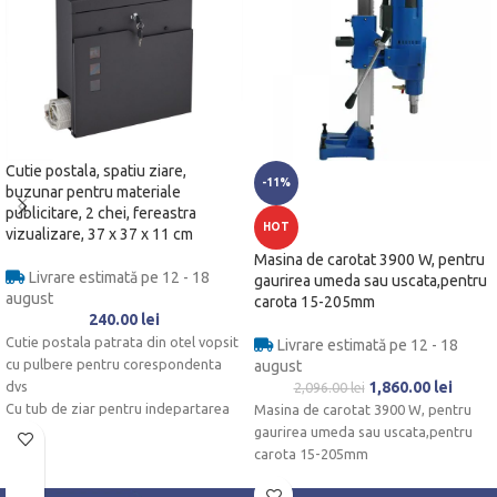
Cutie postala, spatiu ziare,
-11%
buzunar pentru materiale
publicitare, 2 chei, fereastra
HOT
vizualizare, 37 x 37 x 11 cm
Masina de carotat 3900 W, pentru
Livrare estimată pe 12 - 18
gaurirea umeda sau uscata,pentru
august
carota 15-205mm
240.00
lei
Cutie postala patrata din otel vopsit
Livrare estimată pe 12 - 18
cu pulbere pentru corespondenta
august
dvs
1,860.00
lei
2,096.00
lei
Cu tub de ziar pentru indepartarea
Masina de carotat 3900 W, pentru
usoara a cataloagelor si multe altele.
gaurirea umeda sau uscata,pentru
Incuietoare cu cilindru ascuns in
carota 15-205mm
clapeta din fata - Incl. cheie de