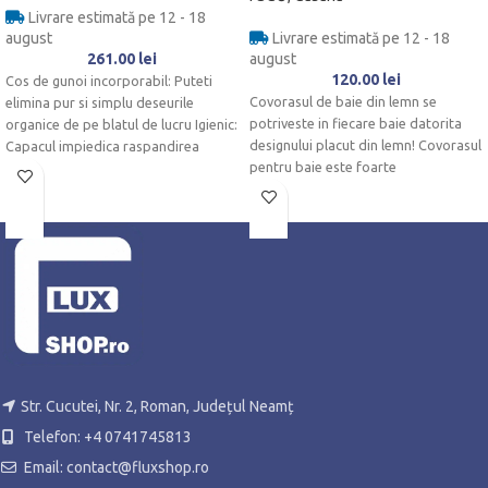
Livrare estimată pe 12 - 18
august
Livrare estimată pe 12 - 18
261.00
lei
august
120.00
lei
Cos de gunoi incorporabil: Puteti
Covorasul de baie din lemn se
elimina pur si simplu deseurile
potriveste in fiecare baie datorita
organice de pe blatul de lucru Igienic:
designului placut din lemn! Covorasul
Capacul impiedica raspandirea
pentru baie este foarte
Str. Cucutei, Nr. 2, Roman, Județul Neamț
Telefon: +4 0741745813
Email: contact@fluxshop.ro