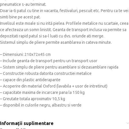
pneumatice s-au terminat.
Doar ia-ti patul cu tine in vacanta, festivaluri, pescuit etc. Pentru ca te vei
simti bine pe acest pat.
Invelisul este moale si nu irită pielea. Profilele metalice nu scartaie, ceea
ce afecteaza un somn linistit. Geanta de transport inclusa va permite sa
depozitati rapid patul si sa-l luati cu dvs. oriunde ati merge.
Sistemul simplu de pliere permite asamblarea in cateva minute.
– Dimensiuni: 210x72x45 cm
– Include geanta de transport pentru un transport usor
– Sistem simplu de pliere pentru asamblare si dezasamblare rapida
– Constructie robusta datorita constructiei metalice
– capace din plastic antiderapante
– Acoperire din material Oxford (lavabila + usor de intretinut)
– capacitate maxima de incarcare pana la 150 kg
– Greutate totala aproximativ 10,5 kg
– disponibil in culorile negru, albastru si verde
Informații suplimentare