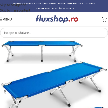
LIVRARE 19.99 RON & TRANSPORT GRATUIT PENTRU COMENZILE PESTE 250 RON
Skip to navigation
TELEFON:
0741.745.813
|
0766.739.038
Skip to main content
MENU