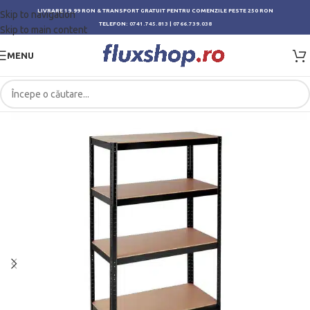
LIVRARE 19.99 RON & TRANSPORT GRATUIT PENTRU COMENZILE PESTE 250 RON
Skip to navigation
TELEFON:
0741.745.813
|
0766.739.038
Skip to main content
MENU