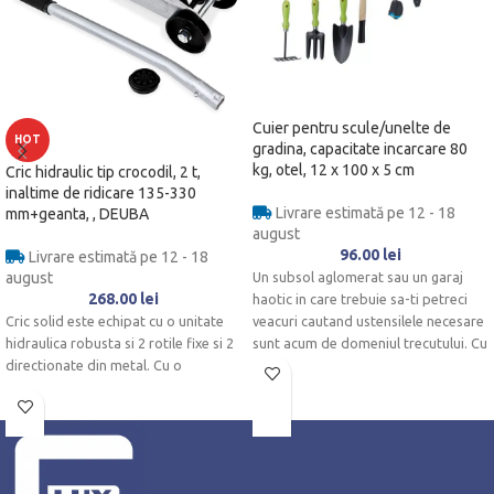
Cuier pentru scule/unelte de
HOT
gradina, capacitate incarcare 80
kg, otel, 12 x 100 x 5 cm
Cric hidraulic tip crocodil, 2 t,
inaltime de ridicare 135-330
Livrare estimată pe 12 - 18
mm+geanta, , DEUBA
august
96.00
lei
Livrare estimată pe 12 - 18
august
Un subsol aglomerat sau un garaj
268.00
lei
haotic in care trebuie sa-ti petreci
Cric solid este echipat cu o unitate
veacuri cautand ustensilele necesare
hidraulica robusta si 2 rotile fixe si 2
sunt acum de domeniul trecutului.
Cu
directionate din metal. Cu o
16 carlige, suportul pentru unelte de
perete ofera mult spatiu si este
foarte durabil datorita constructiei
sale robuste din otel.