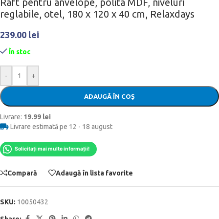
Raft pentru anvelope, polita MDF, niveluri
reglabile, otel, 180 x 120 x 40 cm, Relaxdays
239.00
lei
În stoc
-
+
ADAUGĂ ÎN COȘ
Livrare:
19.99 lei
Livrare estimată pe 12 - 18 august
Solicitați mai multe informații!
Compară
Adaugă în lista favorite
SKU:
10050432
Share: