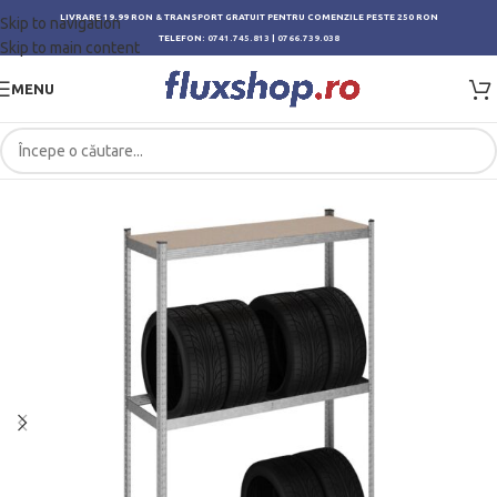
LIVRARE 19.99 RON & TRANSPORT GRATUIT PENTRU COMENZILE PESTE 250 RON
Skip to navigation
TELEFON:
0741.745.813
|
0766.739.038
Skip to main content
MENU