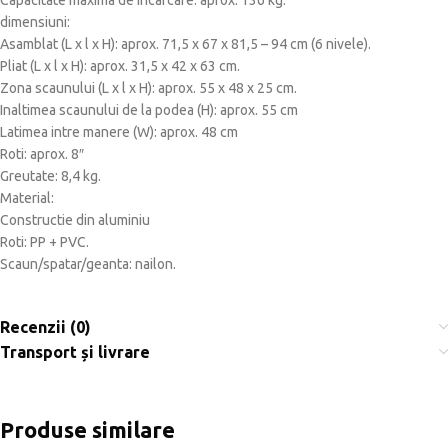
Capacitate maxima de incarcare: aprox. 136 kg.
dimensiuni:
Asamblat (L x l x H): aprox. 71,5 x 67 x 81,5 – 94 cm (6 nivele).
Pliat (L x l x H): aprox. 31,5 x 42 x 63 cm.
Zona scaunului (L x l x H): aprox. 55 x 48 x 25 cm.
Inaltimea scaunului de la podea (H): aprox. 55 cm
Latimea intre manere (W): aprox. 48 cm
Roti: aprox. 8″
Greutate: 8,4 kg.
Material:
Constructie din aluminiu
Roti: PP + PVC.
Scaun/spatar/geanta: nailon.
Recenzii (0)
Transport și livrare
Produse similare