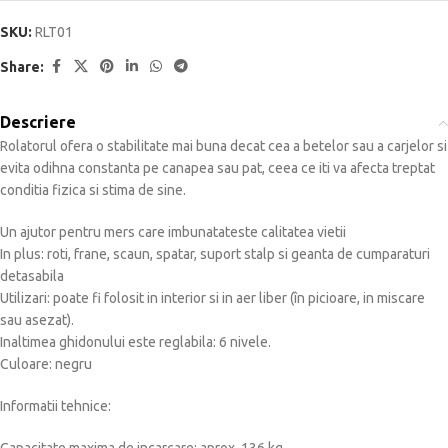
SKU:
RLT01
Share:
Descriere
Rolatorul ofera o stabilitate mai buna decat cea a betelor sau a carjelor si
evita odihna constanta pe canapea sau pat, ceea ce iti va afecta treptat
conditia fizica si stima de sine.
Un ajutor pentru mers care imbunatateste calitatea vietii
In plus: roti, frane, scaun, spatar, suport stalp si geanta de cumparaturi
detasabila
Utilizari: poate fi folosit in interior si in aer liber (în picioare, in miscare
sau asezat).
Inaltimea ghidonului este reglabila: 6 nivele.
Culoare: negru
Informatii tehnice: