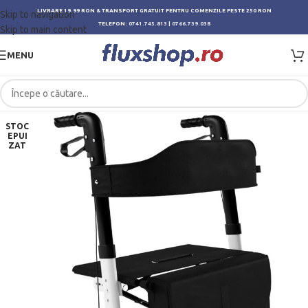
LIVRARE 19.99 RON & TRANSPORT GRATUIT PENTRU COMENZILE PESTE 250 RON
Skip to navigation
TELEFON:
0741.745.813
|
0766.739.038
Skip to main content
MENU
STOC
EPUI
ZAT