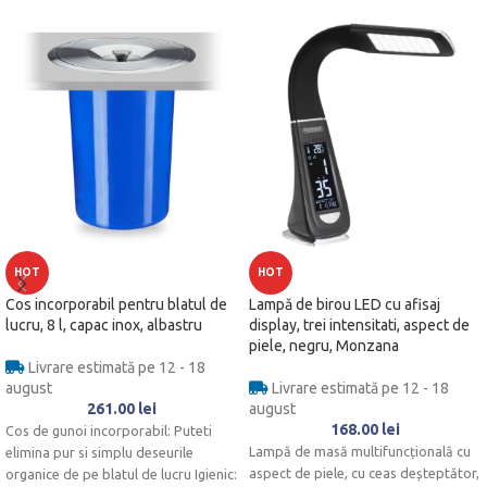
HOT
HOT
Cos incorporabil pentru blatul de
Lampă de birou LED cu afisaj
lucru, 8 l, capac inox, albastru
display, trei intensitati, aspect de
piele, negru, Monzana
Livrare estimată pe 12 - 18
august
Livrare estimată pe 12 - 18
261.00
lei
august
168.00
lei
Cos de gunoi incorporabil: Puteti
Lampă de masă multifuncțională cu
elimina pur si simplu deseurile
aspect de piele, cu ceas deșteptător,
organice de pe blatul de lucru Igienic: