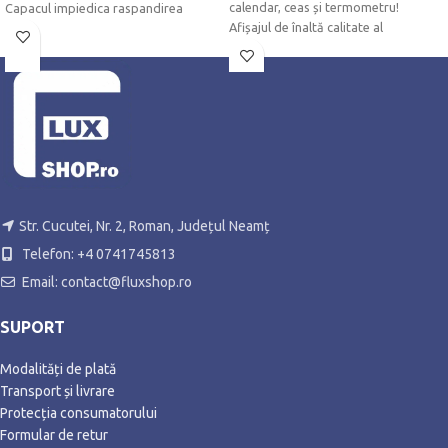
calendar, ceas și termometru!
Capacul impiedica raspandirea
Afișajul de înaltă calitate al
Str. Cucutei, Nr. 2, Roman, Județul Neamț
Telefon: +4 0741745813
Email: contact@fluxshop.ro
SUPORT
Modalități de plată
Transport și livrare
Protecția consumatorului
Formular de retur