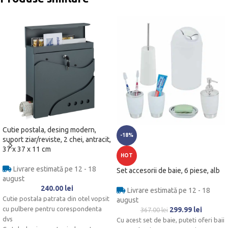
Cutie postala, desing modern,
-18%
suport ziar/reviste, 2 chei, antracit,
37 x 37 x 11 cm
HOT
Livrare estimată pe 12 - 18
Set accesorii de baie, 6 piese, alb
august
240.00
lei
Livrare estimată pe 12 - 18
Cutie postala patrata din otel vopsit
august
cu pulbere pentru corespondenta
299.99
lei
367.00
lei
dvs
Cu acest set de baie, puteti oferi baii