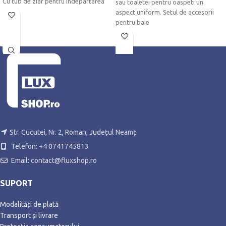
Cu tub de ziar pentru indepartarea
sau toaletei pentru oaspeti un
usoara a cataloagelor si multe altele.
aspect uniform. Setul de accesorii
Incuietoare cu cilindru ascuns in
pentru baie
clapeta din fata - Incl. cheie de
rezerva
Str. Cucutei, Nr. 2, Roman, Județul Neamț
Telefon: +4 0741745813
Email: contact@fluxshop.ro
SUPORT
Modalități de plată
Transport și livrare