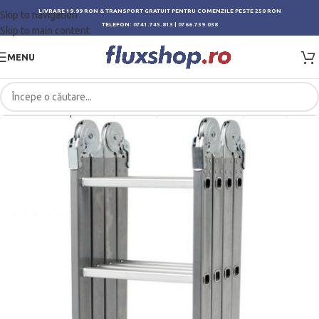
LIVRARE 19.99 RON & TRANSPORT GRATUIT PENTRU COMENZILE PESTE 250 RON
Skip to navigation
TELEFON:
0741.745.813
|
0766.739.038
Skip to main content
MENU