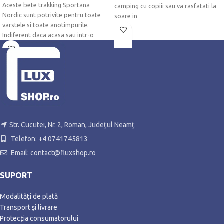
Aceste bete trakking Sportana
camping cu copiii sau va rasfatati la
Nordic sunt potrivite pentru toate
soare in
varstele si toate anotimpurile.
Indiferent daca acasa sau intr-o
vacanta de
Str. Cucutei, Nr. 2, Roman, Județul Neamț
Telefon: +4 0741745813
Email: contact@fluxshop.ro
SUPORT
Modalități de plată
Transport și livrare
Protecția consumatorului