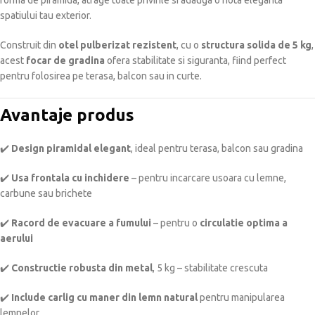
forma de piramida, atrage toate privirile si adauga o nota eleganta
spatiului tau exterior.
Construit din
otel pulberizat rezistent
, cu o
structura solida de 5 kg
,
acest
focar de gradina
ofera stabilitate si siguranta, fiind perfect
pentru folosirea pe terasa, balcon sau in curte.
Avantaje produs
✔️
Design piramidal elegant
, ideal pentru terasa, balcon sau gradina
✔️
Usa frontala cu inchidere
– pentru incarcare usoara cu lemne,
carbune sau brichete
✔️
Racord de evacuare a fumului
– pentru o
circulatie optima a
aerului
✔️
Constructie robusta din metal
, 5 kg – stabilitate crescuta
✔️
Include carlig cu maner din lemn natural
pentru manipularea
lemnelor