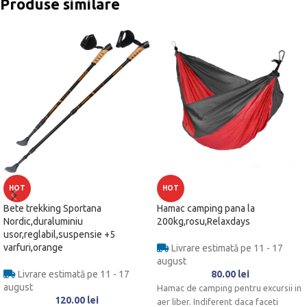
Produse similare
HOT
HOT
Bete trekking Sportana
Hamac camping pana la
Nordic,duraluminiu
200kg,rosu,Relaxdays
usor,reglabil,suspensie +5
varfuri,orange
Livrare estimată pe 11 - 17
august
Livrare estimată pe 11 - 17
80.00
lei
august
Hamac de camping pentru excursii in
120.00
lei
aer liber. Indiferent daca faceti