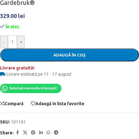
Gardebruk®
329.00
lei
În stoc
-
+
ADAUGĂ ÎN COȘ
Livrare gratuită!
Livrare estimată pe 11 - 17 august
Solicitați mai multe informații!
Compară
Adaugă în lista favorite
SKU:
101101
Share: