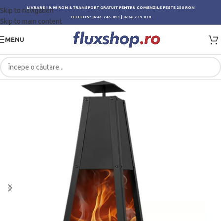
LIVRARE 19.99 RON & TRANSPORT GRATUIT PENTRU COMENZILE PESTE 250 RON
Skip to navigation
TELEFON:
0741.745.813
|
0766.739.038
Skip to main content
MENU