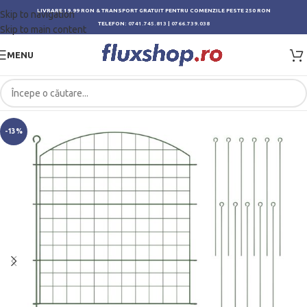
LIVRARE 19.99 RON & TRANSPORT GRATUIT PENTRU COMENZILE PESTE 250 RON
Skip to navigation
TELEFON:
0741.745.813
|
0766.739.038
Skip to main content
MENU
-13%