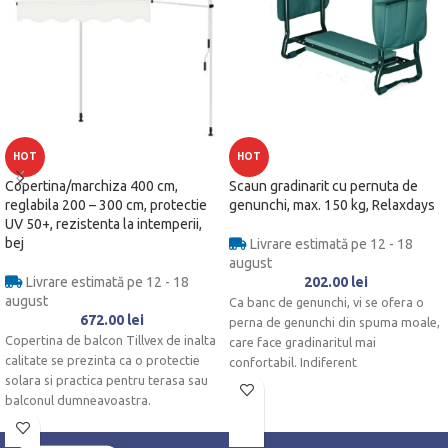
HOT
HOT
Copertina/marchiza 400 cm,
Scaun gradinarit cu pernuta de
reglabila 200 – 300 cm, protectie
genunchi, max. 150 kg, Relaxdays
UV 50+, rezistenta la intemperii,
bej
Livrare estimată pe 12 - 18
august
Livrare estimată pe 12 - 18
202.00
lei
august
Ca banc de genunchi, vi se ofera o
672.00
lei
perna de genunchi din spuma moale,
Copertina de balcon Tillvex de inalta
care face gradinaritul mai
calitate se prezinta ca o protectie
confortabil. Indiferent
solara si practica pentru terasa sau
balconul dumneavoastra.