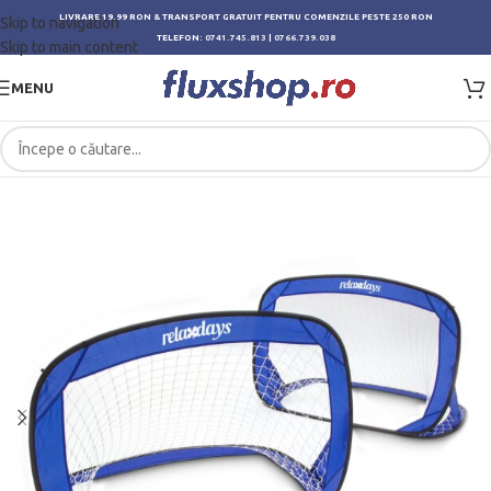
LIVRARE 19.99 RON & TRANSPORT GRATUIT PENTRU COMENZILE PESTE 250 RON
Skip to navigation
TELEFON:
0741.745.813
|
0766.739.038
Skip to main content
MENU