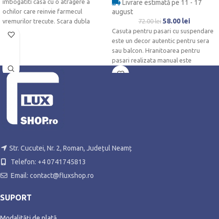
imbogatiti casa cu o atragere a
Livrare estimată pe 11 - 17
ochilor care reinvie farmecul
august
58.00
lei
vremurilor trecute. Scara dubla
72.00
lei
marcheaza prin
Casuta pentru pasari cu suspendare
este un decor autentic pentru sera
sau balcon. Hranitoarea pentru
pasari realizata manual este
realizata
Str. Cucutei, Nr. 2, Roman, Județul Neamț
Telefon: +4 0741745813
Email: contact@fluxshop.ro
SUPORT
Modalități de plată