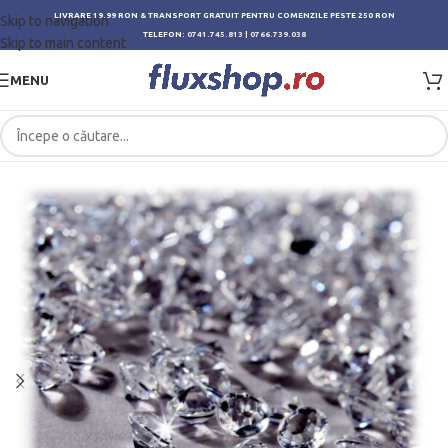
LIVRARE 19.99 RON & TRANSPORT GRATUIT PENTRU COMENZILE PESTE 250 RON
Skip to navigation
TELEFON:
0741.745.813
|
0766.739.038
Skip to main content
MENU