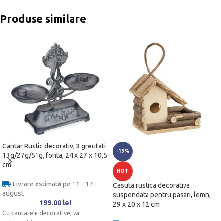
Produse similare
Cantar Rustic decorativ, 3 greutati
-19%
13g/27g/51g, fonta, 24 x 27 x 10,5
cm
HOT
Livrare estimată pe 11 - 17
Casuta rustica decorativa
august
suspendata pentru pasari, lemn,
199.00
lei
29 x 20 x 12 cm
Cu cantarele decorative, va