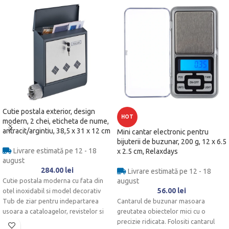
Cutie postala exterior, design
HOT
modern, 2 chei, eticheta de nume,
antracit/argintiu, 38,5 x 31 x 12 cm
Mini cantar electronic pentru
bijuterii de buzunar, 200 g, 12 x 6.5
Livrare estimată pe 12 - 18
x 2.5 cm, Relaxdays
august
284.00
lei
Livrare estimată pe 12 - 18
Cutie postala moderna cu fata din
august
56.00
lei
otel inoxidabil si model decorativ
Tub de ziar pentru indepartarea
Cantarul de buzunar masoara
usoara a cataloagelor, revistelor si
greutatea obiectelor mici cu o
multe altele.
precizie ridicata. Folositi cantarul