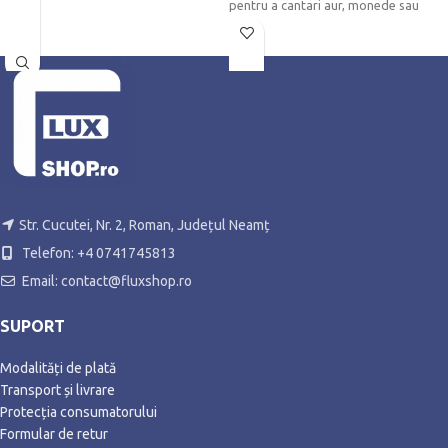
Cu incuietoare cu cilindru in clapeta
pentru a cantari aur, monede sau
din fata - inclusiv cheie de rezerva
pentru
Compartiment interior mare si fanta
mare pentru corespondenta cu clapa
de protectie impotriva ploaielor
Str. Cucutei, Nr. 2, Roman, Județul Neamț
Telefon: +4 0741745813
Email: contact@fluxshop.ro
SUPORT
Modalități de plată
Transport și livrare
Protecția consumatorului
Formular de retur