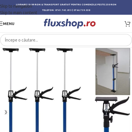
LIVRARE 19.99 RON & TRANSPORT GRATUIT PENTRU COMENZILE PESTE 250 RON
Skip to navigation
TELEFON:
0741.745.813
|
0766.739.038
Skip to main content
MENU