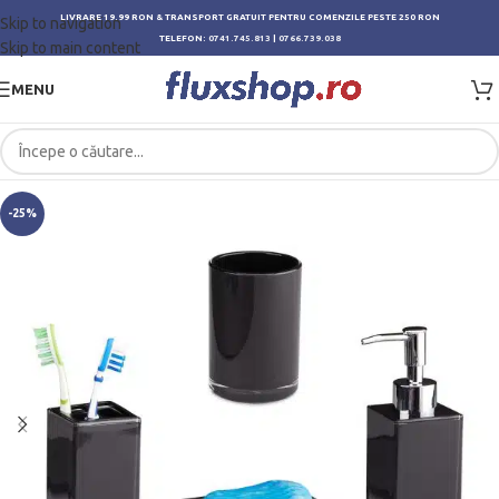
LIVRARE 19.99 RON & TRANSPORT GRATUIT PENTRU COMENZILE PESTE 250 RON
Skip to navigation
TELEFON:
0741.745.813
|
0766.739.038
Skip to main content
MENU
-25%