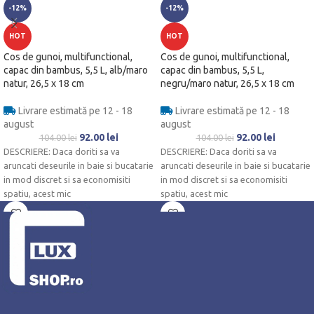
-12%
-12%
HOT
HOT
Cos de gunoi, multifunctional,
Cos de gunoi, multifunctional,
capac din bambus, 5,5 L, alb/maro
capac din bambus, 5,5 L,
natur, 26,5 x 18 cm
negru/maro natur, 26,5 x 18 cm
Livrare estimată pe 12 - 18
Livrare estimată pe 12 - 18
august
august
92.00
lei
92.00
lei
104.00
lei
104.00
lei
DESCRIERE: Daca doriti sa va
DESCRIERE: Daca doriti sa va
aruncati deseurile in baie si bucatarie
aruncati deseurile in baie si bucatarie
in mod discret si sa economisiti
in mod discret si sa economisiti
spatiu, acest mic
spatiu, acest mic