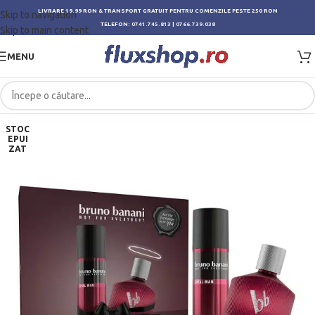
LIVRARE 19.99 RON & TRANSPORT GRATUIT PENTRU COMENZILE PESTE 250 RON
Skip to navigation
TELEFON:
0741.745.813
|
0766.739.038
Skip to main content
MENU
STOC
EPUI
ZAT