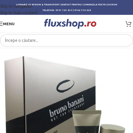
LIVRARE 19.99 RON & TRANSPORT GRATUIT PENTRU COMENZILE PESTE 250 RON
Skip to navigation
TELEFON:
0741.745.813
|
0766.739.038
Skip to main content
MENU