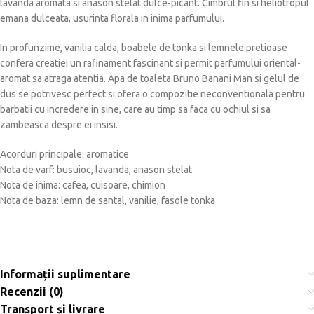
lavanda aromata si anason stelat dulce-picant. Cimbrul fin si heliotropul
emana dulceata, usurinta florala in inima parfumului.
In profunzime, vanilia calda, boabele de tonka si lemnele pretioase
confera creatiei un rafinament fascinant si permit parfumului oriental-
aromat sa atraga atentia. Apa de toaleta Bruno Banani Man si gelul de
dus se potrivesc perfect si ofera o compozitie neconventionala pentru
barbatii cu incredere in sine, care au timp sa faca cu ochiul si sa
zambeasca despre ei insisi.
Acorduri principale: aromatice
Nota de varf: busuioc, lavanda, anason stelat
Nota de inima: cafea, cuisoare, chimion
Nota de baza: lemn de santal, vanilie, fasole tonka
Informații suplimentare
Recenzii (0)
Transport și livrare