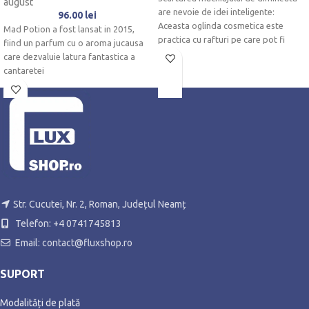
august
are nevoie de idei inteligente:
96.00
lei
Aceasta oglinda cosmetica este
Mad Potion a fost lansat in 2015,
practica cu rafturi pe care pot fi
fiind un parfum cu o aroma jucausa
care dezvaluie latura fantastica a
cantaretei
Str. Cucutei, Nr. 2, Roman, Județul Neamț
Telefon: +4 0741745813
Email: contact@fluxshop.ro
SUPORT
Modalități de plată