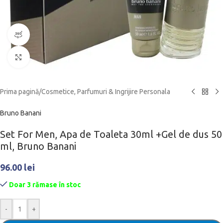
360 product view
Click to enlarge
Prima pagină
/
Cosmetice, Parfumuri & Ingrijire Personala
Bruno Banani
Set For Men, Apa de Toaleta 30ml +Gel de dus 50
ml, Bruno Banani
96.00
lei
Doar 3 rămase în stoc
-
+