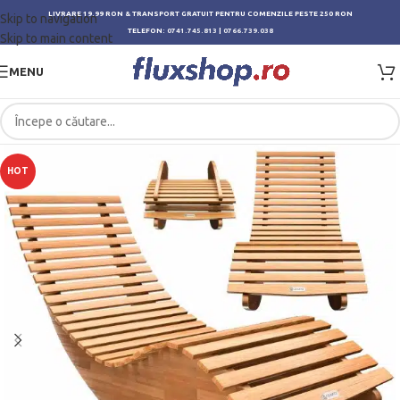
LIVRARE 19.99 RON & TRANSPORT GRATUIT PENTRU COMENZILE PESTE 250 RON
Skip to navigation
TELEFON:
0741.745.813
|
0766.739.038
Skip to main content
MENU
HOT