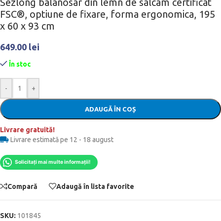
Sezlong balanosar din lemn de salcam certificat
FSC®, optiune de fixare, forma ergonomica, 195
x 60 x 93 cm
649.00
lei
În stoc
-
+
ADAUGĂ ÎN COȘ
Livrare gratuită!
Livrare estimată pe 12 - 18 august
Solicitați mai multe informații!
Compară
Adaugă în lista favorite
SKU:
101845