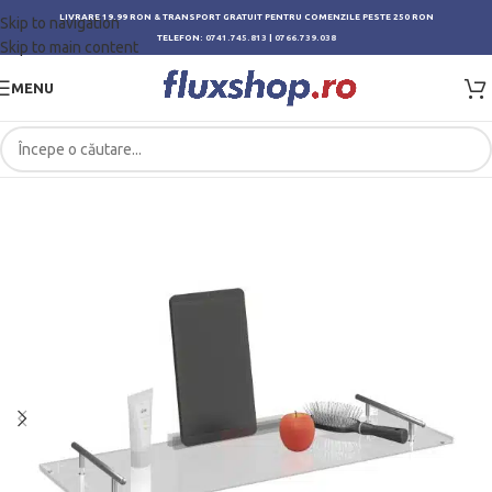
LIVRARE 19.99 RON & TRANSPORT GRATUIT PENTRU COMENZILE PESTE 250 RON
Skip to navigation
TELEFON:
0741.745.813
|
0766.739.038
Skip to main content
MENU