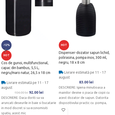
-12%
HOT
Dispenser-dozator sapun lichid,
HOT
polirasina, pompa inox, 300 ml,
negru, 18 x 8 cm
Cos de gunoi, multifunctional,
capac din bambus, 5,5 L,
Livrare estimată pe 11 - 17
negru/maro natur, 26,5 x 18 cm
august
83.00
lei
Livrare estimată pe 11 - 17
august
DESCRIERE: Igiena minutioasa a
92.00
lei
104.00
lei
mainilor devine o joaca de copii cu
DESCRIERE: Daca doriti sa va
acest dozator de sapun. Datorita
aruncati deseurile in baie si bucatarie
dispozitivului practic cu pompa,
in mod discret si sa economisiti
spatiu, acest mic