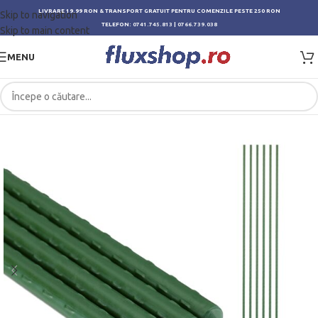
LIVRARE 19.99 RON & TRANSPORT GRATUIT PENTRU COMENZILE PESTE 250 RON
Skip to navigation
TELEFON:
0741.745.813
|
0766.739.038
Skip to main content
MENU