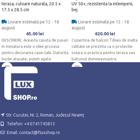
terasa, culoare naturala, 20.5 x
UV 50+, rezistenta la intemperii,
17.5 x 28.5 cm
bej
Livrare estimată pe 12 - 18
Livrare estimată pe 12 - 18
august
august
65.00
lei
620.00
lei
DESCRIERE: Aceasta casuta de pasari
Copertina de balcon Tillvex de inalta
in miniatura este o idee grozava
calitate se prezinta ca o protectie
pentru decorarea casei tale. Datorita
solara si practica pentru terasa sau
buclei atasate, puteti agata
balconul dumneavoastra.
Str. Cucutei, Nr. 2, Roman, Județul Neamț
Telefon: +4 0741745813
Email: contact@fluxshop.ro