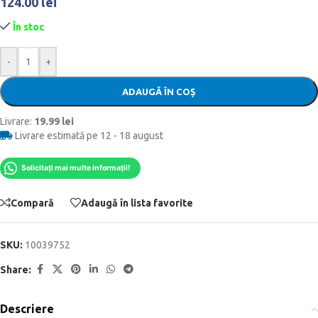
124.00
lei
În stoc
-
+
ADAUGĂ ÎN COȘ
Livrare:
19.99 lei
Livrare estimată pe 12 - 18 august
Solicitați mai multe informații!
Compară
Adaugă în lista favorite
SKU:
10039752
Share:
Descriere