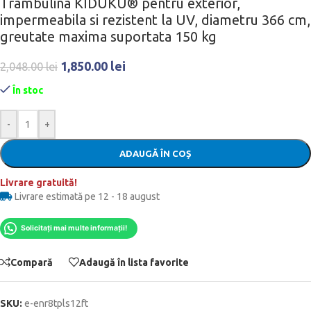
Trambulina KIDUKU® pentru exterior,
impermeabila si rezistent la UV, diametru 366 cm,
greutate maxima suportata 150 kg
1,850.00
lei
2,048.00
lei
În stoc
-
+
ADAUGĂ ÎN COȘ
Livrare gratuită!
Livrare estimată pe 12 - 18 august
Solicitați mai multe informații!
Compară
Adaugă în lista favorite
SKU:
e-enr8tpls12ft