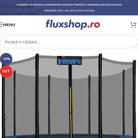
LIVRARE 19.99 RON & TRANSPORT GRATUIT PENTRU COMENZILE PESTE 250 RON
Skip to navigation
TELEFON:
0741.745.813
|
0766.739.038
Skip to main content
MENU
-10%
HOT