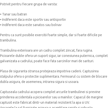
Potrivit pentru fiecare grupa de varsta:
• Tanar sau batran
• Indiferent daca este sportiv sau antisportiv
• Indiferent daca este sanatos sau bolnav
Pentru ca sunt posibile exercitii foarte simple, dar si foarte dificile pe
trambulina.
Trambulina exterioara are un cadru complet zincat, fara rugina.
Picioarele duble ofera un suport sigur, iar conexiunea puternica, complet
galvanizata a cadrului, poate face fata sarcinilor mari de sarituri.
Plasa de siguranta stransa protejeaza impotriva caderii. Captusirea
stalpului ofera o protectie suplimentara. Fermoarul cu sistem de blocare
dubla asigura, de asemenea, intrarea sigura si usoara.
Captuseala cadrului acopera complet arcurile trambulinei si previne
prinderea accidentala a picioarelor sau a mainilor. Capacul de margine
captusit este fabricat dintr-un material rezistent la apa si UV.
Ancorele la sol furnizate asigura o asamblare rapida si robusta.