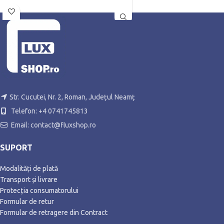
rapida
Pliati dupa utilizare si depozitati
pentru a economisi spatiu
Str. Cucutei, Nr. 2, Roman, Județul Neamț
Telefon: +4 0741745813
Email: contact@fluxshop.ro
SUPORT
Modalități de plată
Transport și livrare
Protecția consumatorului
Formular de retur
Formular de retragere din Contract