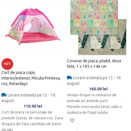
Covoras de joaca, pliabil, doua
HOT
fete, 1 x 195 x 146 cm
Cort de joaca copii,
Livrare estimată pe 12 - 18
interior/exterior, Micuta Printesa,
august
roz, Relaxdays
160.00
lei
Livrare estimată pe 12 - 18
Design dragut cu tematica de
august
animale pe ambele parti
110.00
lei
Pernele covorasului tarat cade si
Cort de joaca cu personaje de
izoleaza de frigul solului
poveste (zana), de culoare roz. Zana
Distractie fara probleme datorita
draguta din fata castelului de basm
materialului non-toxic
da idei
Hidrofug si lavabil pentru curatare