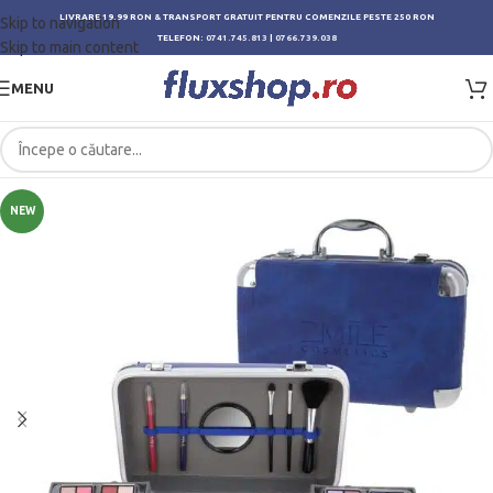
LIVRARE 19.99 RON & TRANSPORT GRATUIT PENTRU COMENZILE PESTE 250 RON
Skip to navigation
TELEFON:
0741.745.813
|
0766.739.038
Skip to main content
MENU
NEW