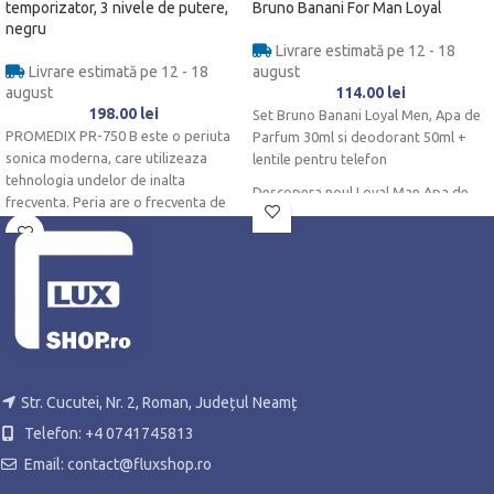
temporizator, 3 nivele de putere,
Bruno Banani For Man Loyal
negru
Livrare estimată pe 12 - 18
Livrare estimată pe 12 - 18
august
august
114.00
lei
198.00
lei
Set Bruno Banani Loyal Men, Apa de
PROMEDIX PR-750 B este o periuta
Parfum 30ml si deodorant 50ml +
sonica moderna, care utilizeaza
lentile pentru telefon
tehnologia undelor de inalta
Descopera noul Loyal Man Apa de
frecventa. Peria are o frecventa de
Parfum, un parfum neobisnuit si
elegant de la marca de parfum
Bruno Banani. Acest parfum de lunga
durata pentru el, convinge cu un gust
picant neasteptat de fructe, subliniat
de note aromate proaspete si o
urma moderna de chihlimbar
lemnoasa.
Nota inimii este un amestec
Str. Cucutei, Nr. 2, Roman, Județul Neamț
seducator de balsam, lavanda si
Telefon: +4 0741745813
muscata.
Email: contact@fluxshop.ro
In nota de baza, parfumul este
imbunatatit de un acord rasinos