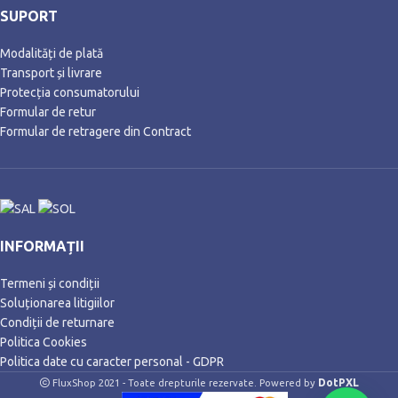
AmberXtreme cu note lemnoase de
SUPORT
tonka, lemn de cedru si paciuli,
combinate intr-o semnatura
Modalități de plată
rafinata, dar contemporana.
Transport și livrare
Protecția consumatorului
Acest parfum neobisnuit si aromat
Formular de retur
este un partener fidel si maestru al
seductiei in acelasi timp - pentru o
Formular de retragere din Contract
doza sanatoasa de incredere in sine
in fiecare situatie.
INFORMAȚII
Termeni și condiții
Soluționarea litigiilor
Condiții de returnare
Politica Cookies
Politica date cu caracter personal - GDPR
DotPXL
FluxShop 2021 - Toate drepturile rezervate. Powered by