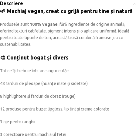
Descriere
🌱 Machiaj vegan, creat cu grijă pentru tine și natură
Produsele sunt
100% vegane
, fără ingrediente de origine animală,
oferind texturi catifelate, pigment intens și o aplicare uniformă. Ideală
pentru toate tipurile de ten, această trusă combină frumusețea cu
sustenabilitatea.
🎨 Conținut bogat și divers
Tot ce îți trebuie într-un singur cufăr:
48 farduri de pleoape (nuanțe mate și sidefate)
8 highlightere și farduri de obraz (rouge)
12 produse pentru buze: lipgloss, lip tint și creme colorate
3 oje pentru unghii
3 corectoare pentru machiajul feței