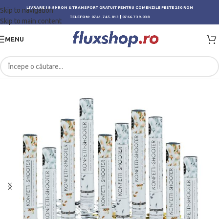
LIVRARE 19.99 RON & TRANSPORT GRATUIT PENTRU COMENZILE PESTE 250 RON
Skip to navigation
TELEFON:
0741.745.813
|
0766.739.038
Skip to main content
MENU