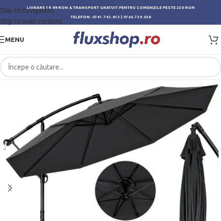
LIVRARE 19.99 RON & TRANSPORT GRATUIT PENTRU COMENZILE PESTE 250 RON
Skip to navigation
TELEFON:
0741.745.813
|
0766.739.038
Skip to main content
MENU