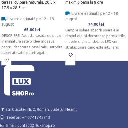
terasa, culoare naturala, 20.5 x
maxim 6 pana la 8 ore
17.5 x 28.5 cm
Livrare estimată pe 12 - 18
Livrare estimată pe 12 - 18
august
august
74.00
lei
65.00
lei
Lampile solare absorb soarele in
DESCRIERE: Aceasta casuta de pasari
timpul zilei si decoreaza pervazurile,
in miniatura este o idee grozava
mesele si ghirlandele cu LED-uri
pentru decorarea casei tale. Datorita
stralucitoare cand este intuneric.
buclei atasate, puteti agata
Sunt
Str. Cucutei, Nr. 2, Roman, Județul Neamț
Telefon: +4 0741745813
Email: contact@fluxshop.ro