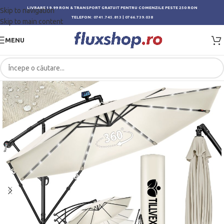
LIVRARE 19.99 RON & TRANSPORT GRATUIT PENTRU COMENZILE PESTE 250 RON
Skip to navigation
TELEFON:
0741.745.813
|
0766.739.038
Skip to main content
MENU