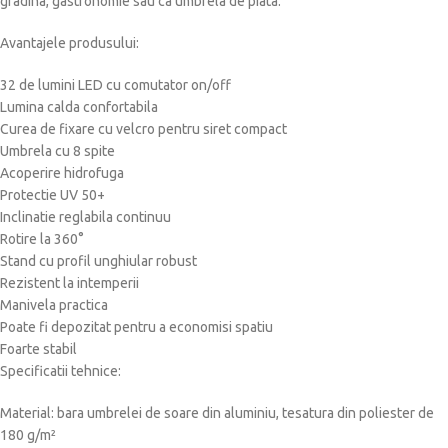
gradina, gastronomie sau ca umbrela de piata.
Avantajele produsului:
32 de lumini LED cu comutator on/off
Lumina calda confortabila
Curea de fixare cu velcro pentru siret compact
Umbrela cu 8 spite
Acoperire hidrofuga
Protectie UV 50+
Inclinatie reglabila continuu
Rotire la 360°
Stand cu profil unghiular robust
Rezistent la intemperii
Manivela practica
Poate fi depozitat pentru a economisi spatiu
Foarte stabil
Specificatii tehnice:
Material: bara umbrelei de soare din aluminiu, tesatura din poliester de
180 g/m²