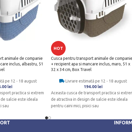
HOT
rt animale de companie
Cusca pentru transport animale de compani
care inclus, albastru, 51
+ recipient apa si mancare inclus, maro, 51 x
vel
32 x 34 cm, Box Travel
ată pe 12 - 18 august
Livrare estimată pe 12 - 18 august
4.00
lei
194.00
lei
sport practica si extrem
Aceasta cusca de transport practica si extre
 de salcie este ideala
de atractiva in design de salcie este ideala
ci sau
pentru caini mici, pisici sau
PORT
INFORM