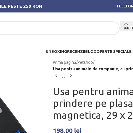
ILE PESTE 250 RON
TELEFON
AUT
UNBOXING
RECENZII
BLOG
OFERTE SPECIALE
Prima pagină
/
Petshop
/
Usa pentru animale de companie, cu prin
Usa pentru anima
prindere pe plasa
magnetica, 29 x 
198.00
lei