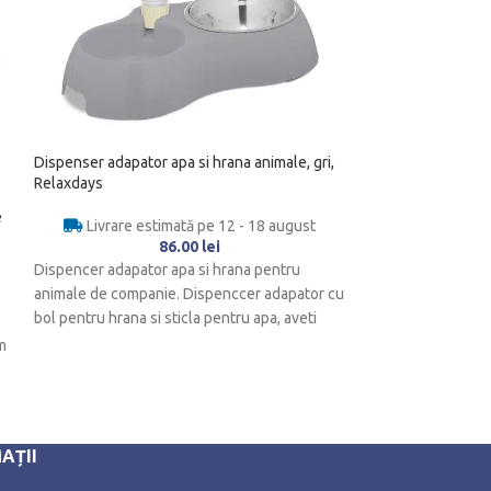
Dispenser adapator apa si hrana animale, gri,
Culcus pentru ani
Relaxdays
40 cm, gri
e
Livrare estimată pe 12 - 18 august
Livrare es
86.00
lei
Dispencer adapator apa si hrana pentru
Acest culcus confo
animale de companie. Dispenccer adapator cu
preferat al animal
bol pentru hrana si sticla pentru apa, aveti
Materialul foarte 
m
AȚII