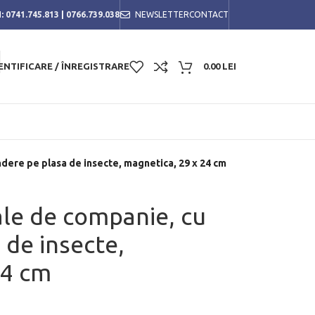
:
0741.745.813
|
0766.739.038
NEWSLETTER
CONTACT
ENTIFICARE / ÎNREGISTRARE
0.00
LEI
dere pe plasa de insecte, magnetica, 29 x 24 cm
le de companie, cu
 de insecte,
24 cm