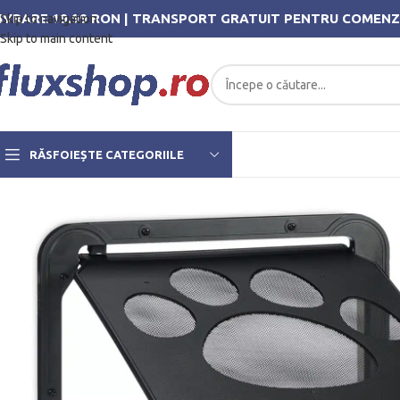
IVRARE 19.99 RON | TRANSPORT GRATUIT PENTRU COMENZ
Skip to navigation
Skip to main content
RĂSFOIEȘTE CATEGORIILE