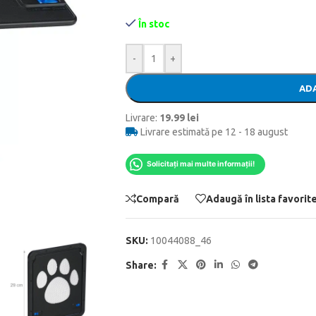
În stoc
-
+
ADA
Livrare:
19.99 lei
Livrare estimată pe 12 - 18 august
Solicitați mai multe informații!
Compară
Adaugă în lista favorit
SKU:
10044088_46
Share: