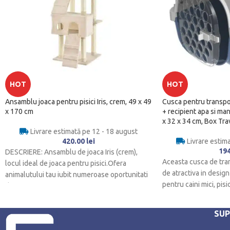
HOT
HOT
Ansamblu joaca pentru pisici Iris, crem, 49 x 49
Cusca pentru transpo
x 170 cm
+ recipient apa si man
x 32 x 34 cm, Box Tra
Livrare estimată pe 12 - 18 august
420.00
lei
Livrare estim
19
DESCRIERE: Ansamblu de joaca Iris (crem),
Aceasta cusca de tran
locul ideal de joaca pentru pisici.Ofera
de atractiva in design
animalutului tau iubit numeroase oportunitati
pentru caini mici, pisi
de a se
SU