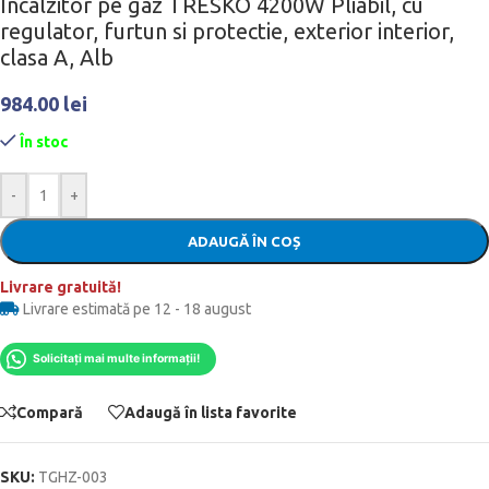
Incalzitor pe gaz TRESKO 4200W Pliabil, cu
regulator, furtun si protectie, exterior interior,
clasa A, Alb
984.00
lei
În stoc
-
+
ADAUGĂ ÎN COȘ
Livrare gratuită!
Livrare estimată pe 12 - 18 august
Solicitați mai multe informații!
Compară
Adaugă în lista favorite
SKU:
TGHZ-003