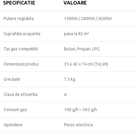
SPECIFICATIE
VALOARE
Putere reglabila
1500W / 2800W / 4200W
Suprafata acoperita
pana la 82 m²
Tip gaz compatibil
Butan, Propan, LPG
Dimensiuni produs
35 x 42 x 74 cm (TxLxH)
Greutate
7.5 kg
Clasa de eficienta
A
Consum gaz
100 g/h – 305 g/h
Aprindere
Piezo-electrica