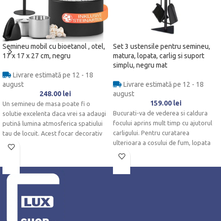
Semineu mobil cu bioetanol , otel,
Set 3 ustensile pentru semineu,
17 x 17 x 27 cm, negru
matura, lopata, carlig si suport
simplu, negru mat
Livrare estimată pe 12 - 18
august
Livrare estimată pe 12 - 18
248.00
lei
august
159.00
lei
Un semineu de masa poate fi o
Bucurati-va de vederea si caldura
solutie excelenta daca vrei sa adaugi
focului aprins mult timp cu ajutorul
putină lumina atmosferica spatiului
carligului. Pentru curatarea
tau de locuit. Acest focar decorativ
ulterioara a cosului de fum, lopata
compact si portabil va raspandi un
de cenusa si matura de cos sunt de
farmec aparte oriunde il asezi.
asemenea agatate pe suport.