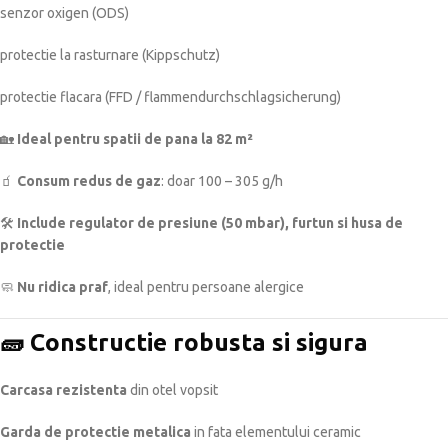
senzor oxigen (ODS)
protectie la rasturnare (Kippschutz)
protectie flacara (FFD / flammendurchschlagsicherung)
🏡
Ideal pentru spatii de pana la 82 m²
🧃
Consum redus de gaz
: doar 100 – 305 g/h
🛠️
Include regulator de presiune (50 mbar), furtun si husa de
protectie
🧼
Nu ridica praf
, ideal pentru persoane alergice
🧱 Constructie robusta si sigura
Carcasa rezistenta
din otel vopsit
Garda de protectie metalica
in fata elementului ceramic