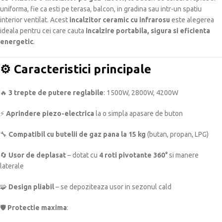
uniforma, fie ca esti pe terasa, balcon, in gradina sau intr-un spatiu
interior ventilat. Acest
incalzitor ceramic cu infrarosu
este alegerea
ideala pentru cei care cauta
incalzire portabila, sigura si eficienta
energetic
.
⚙️ Caracteristici principale
🔥
3 trepte de putere reglabile
: 1500W, 2800W, 4200W
⚡
Aprindere piezo-electrica
la o simpla apasare de buton
🔧
Compatibil cu butelii de gaz pana la 15 kg
(butan, propan, LPG)
🔄
Usor de deplasat
– dotat cu
4 roti pivotante 360°
si manere
laterale
🧩
Design pliabil
– se depoziteaza usor in sezonul cald
🛡️
Protectie maxima
: