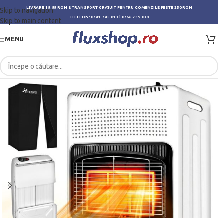
LIVRARE 19.99 RON & TRANSPORT GRATUIT PENTRU COMENZILE PESTE 250 RON
Skip to navigation
TELEFON:
0741.745.813
|
0766.739.038
Skip to main content
MENU